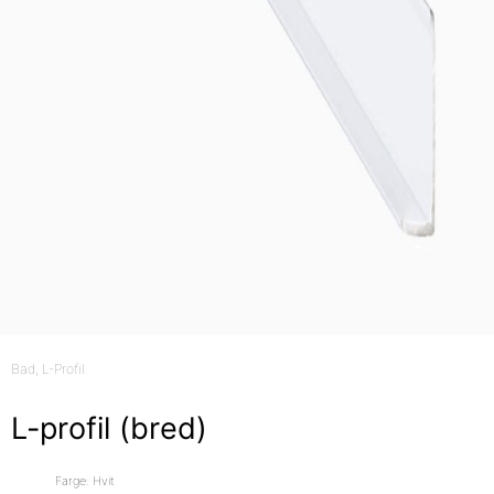
Bad
, L-Profil
L-profil (bred)
Farge: Hvit