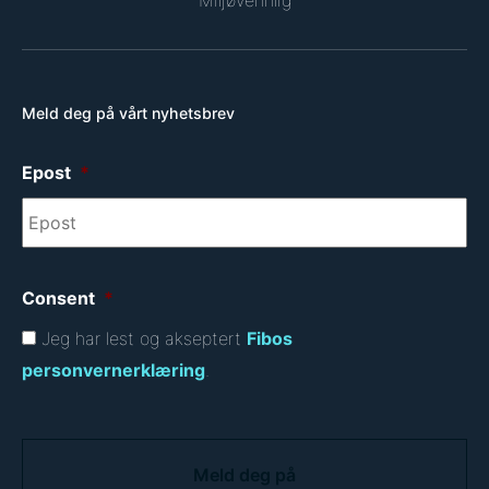
Miljøvennlig
Meld deg på vårt nyhetsbrev
Epost
*
Consent
*
Jeg har lest og akseptert
Fibos
personvernerklæring
.
C
A
P