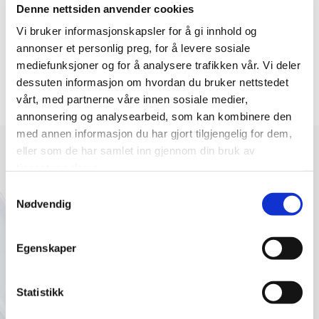
Denne nettsiden anvender cookies
L-profil smal hvit 2400mm
Vi bruker informasjonskapsler for å gi innhold og
annonser et personlig preg, for å levere sosiale
Farge: Hvit
mediefunksjoner og for å analysere trafikken vår. Vi deler
Bruttomål: 2400 mm
dessuten informasjon om hvordan du bruker nettstedet
Nobbnummer: 56122920
vårt, med partnerne våre innen sosiale medier,
Artikkelnummer: 163941-E
annonsering og analysearbeid, som kan kombinere den
med annen informasjon du har gjort tilgjengelig for dem,
eller som de har samlet inn gjennom din bruk av
tjenestene deres.
Samtykkevalg
Nødvendig
Egenskaper
Statistikk