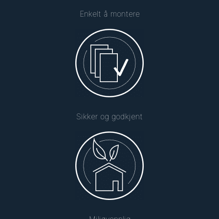
Enkelt å montere
Sikker og godkjent