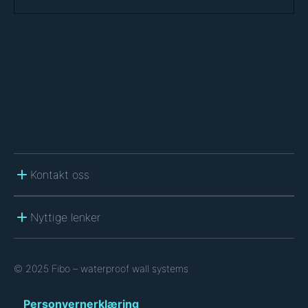
T
C
H
A
Kontakt oss
Nyttige lenker
© 2025 Fibo – waterproof wall systems
Personvernerklæring