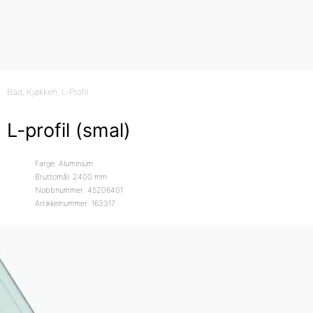
Bad
, Kjøkken
, L-Profil
L-profil (smal)
Farge: Aluminium
Bruttomål: 2400 mm
Nobbnummer: 45206401
Artikkelnummer: 163317