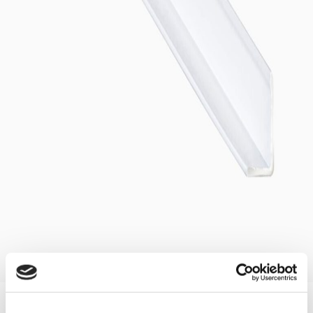
Bad
, Kjøkken
, L-Profil