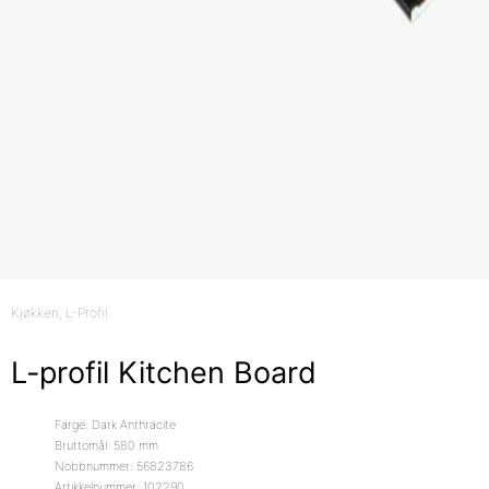
Kjøkken
, L-Profil
L-profil Kitchen Board
Farge: Dark Anthracite
Bruttomål: 580 mm
Nobbnummer: 56823786
Artikkelnummer: 102290