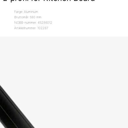
Farge: Aluminium
Bruttomål: 580 mm
NOBB-nummer: 45286012
Artikkelnummer: 102287