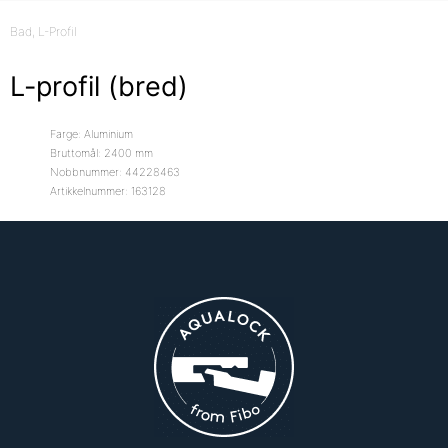
Bad
, L-Profil
L-profil (bred)
Farge: Aluminium
Bruttomål: 2400 mm
Nobbnummer: 44228463
Artikkelnummer: 163128