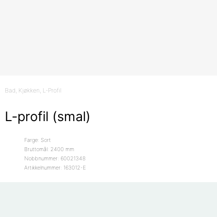
Bad
, Kjøkken
, L-Profil
L-profil (smal)
Farge: Sort
Bruttomål: 2400 mm
Nobbnummer: 60021348
Artikkelnummer: 163012-E