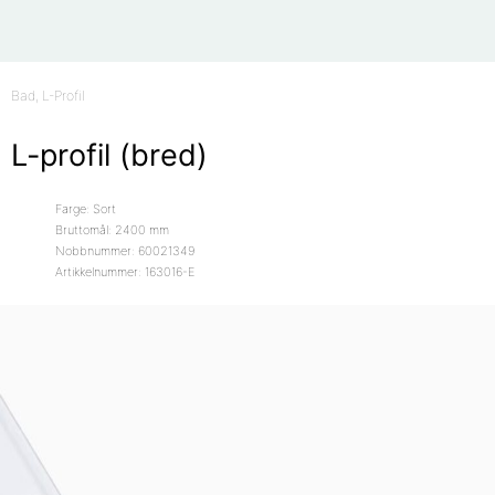
Bad
, L-Profil
L-profil (bred)
Farge: Sort
Bruttomål: 2400 mm
Nobbnummer: 60021349
Artikkelnummer: 163016-E