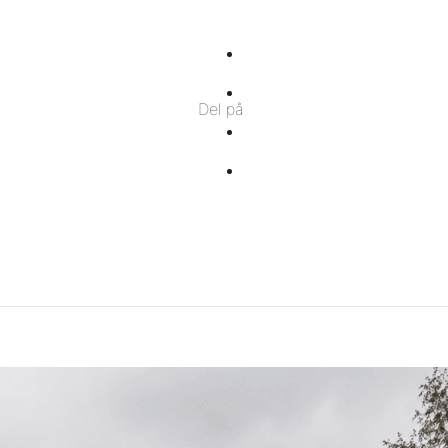
Del
på
Del
Del på
Facebook
på
Del
Twitter
på
Del
Pinterest
på
Linkedin