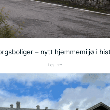
gsboliger – nytt hjemmemiljø i his
Les mer