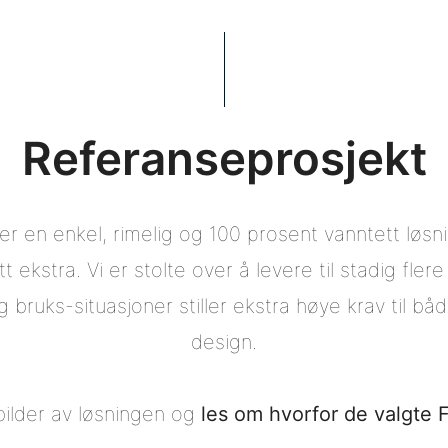
Referanseprosjekt
r en enkel, rimelig og 100 prosent vanntett løsni
tt ekstra. Vi er stolte over å levere til stadig fler
g bruks-situasjoner stiller ekstra høye krav til båd
design.
bilder av løsningen og
les om hvorfor de valgte 