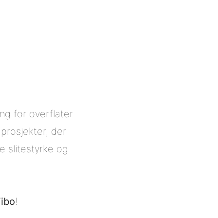
ng for overflater
e prosjekter, der
e slitestyrke og
Fibo
!