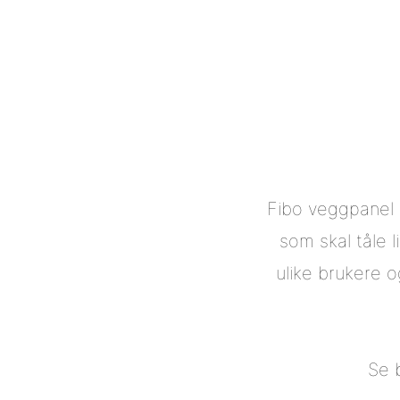
Fibo veggpanel e
som skal tåle li
ulike brukere o
Se 