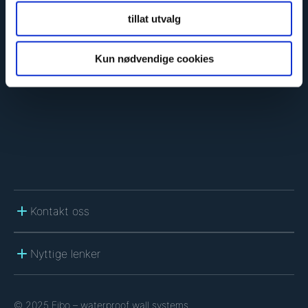
C
A
tillat utvalg
P
T
C
Kun nødvendige cookies
H
A
Kontakt oss
Nyttige lenker
© 2025 Fibo – waterproof wall systems