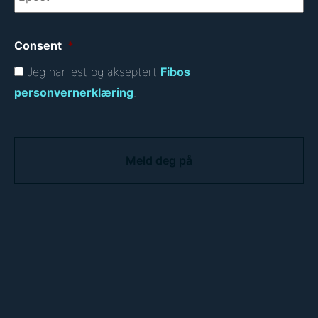
Consent
*
Jeg har lest og akseptert
Fibos
personvernerklæring
.
C
A
P
T
C
H
A