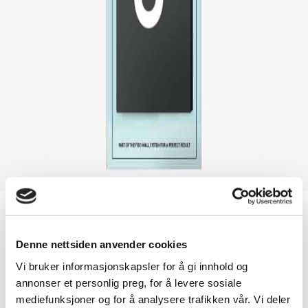
Bad
, Verktøy
Slagkloss – Fibo Tapping Tool
Denne nettsiden anvender cookies
Vi bruker informasjonskapsler for å gi innhold og
annonser et personlig preg, for å levere sosiale
Bruttomått: 15x70x20mm
Artikelnummer: 400584
mediefunksjoner og for å analysere trafikken vår. Vi deler