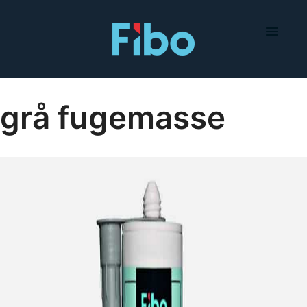
Skip
to
content
grå fugemasse