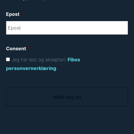
Epost
*
Consent
*
Jeg har lest og akseptert
Fibos
personvernerklæring
.
C
A
P
T
C
H
A