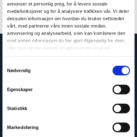
annonser et personlig preg, for å levere sosiale
mediefunksjoner og for å analysere trafikken vår. Vi deler
Färg: Grå
dessuten informasjon om hvordan du bruker nettstedet
Innehåll: 290ml
Artikelnummer: 400617
vårt, med partnerne våre innen sosiale medier,
annonsering og analysearbeid, som kan kombinere den
med annen informasjon du har gjort tilgjengelig for dem,
eller som de har samlet inn gjennom din bruk av
tjenestene deres.
Samtykkevalg
Nødvendig
Egenskaper
Statistikk
Enkelt å montere
Markedsføring