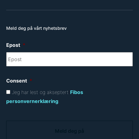
Meld deg på vårt nyhetsbrev
Epost
*
Consent
*
Jeg har lest og akseptert
Fibos
personvernerklæring
.
C
A
P
T