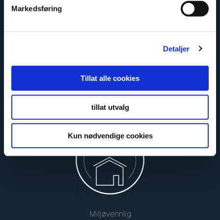
Enkelt å montere
Markedsføring
Detaljer
Tillat alle cookies
tillat utvalg
Sikker og godkjent
Kun nødvendige cookies
Miljøvennlig