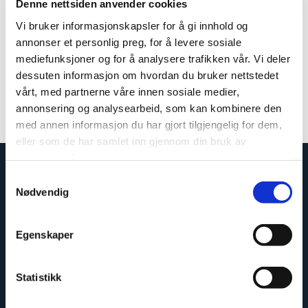
Denne nettsiden anvender cookies
Bad
, Verktøy
Vi bruker informasjonskapsler for å gi innhold og
Sentreringsverktøy – Fibo
annonser et personlig preg, for å levere sosiale
Centering Tool
mediefunksjoner og for å analysere trafikken vår. Vi deler
dessuten informasjon om hvordan du bruker nettstedet
vårt, med partnerne våre innen sosiale medier,
Bruttomål: 2x16x19mm
annonsering og analysearbeid, som kan kombinere den
Nobbnummer: 60001582
Artikkelnummer: 400501
med annen informasjon du har gjort tilgjengelig for dem,
eller som de har samlet inn gjennom din bruk av
tjenestene deres.
Samtykkevalg
Nødvendig
Egenskaper
Statistikk