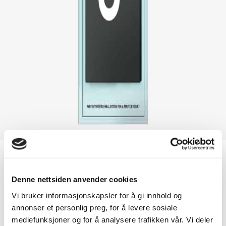
Bad
, Verktøy
Slagkloss – Fibo Tapping Tool
Denne nettsiden anvender cookies
Vi bruker informasjonskapsler for å gi innhold og
annonser et personlig preg, for å levere sosiale
Bruttomått: 15x70x20mm
Artikelnummer: 400584
mediefunksjoner og for å analysere trafikken vår. Vi deler