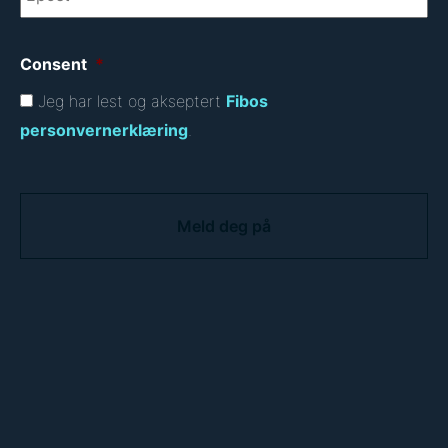
Consent
*
Jeg har lest og akseptert
Fibos
personvernerklæring
.
C
A
P
T
C
H
A