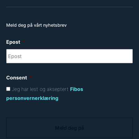
Meld deg på vårt nyhetsbrev
Epost
*
Consent
*
Jeg har lest og akseptert
Fibos
personvernerklæring
.
C
A
P
T