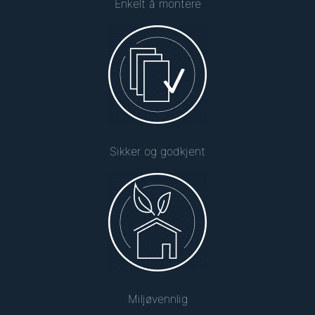
Enkelt å montere
Sikker og godkjent
Miljøvennlig