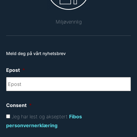
Miljøvennlig
Meld deg på vårt nyhetsbrev
Epost
*
Consent
*
Jeg har lest og akseptert
Fibos
personvernerklæring
.