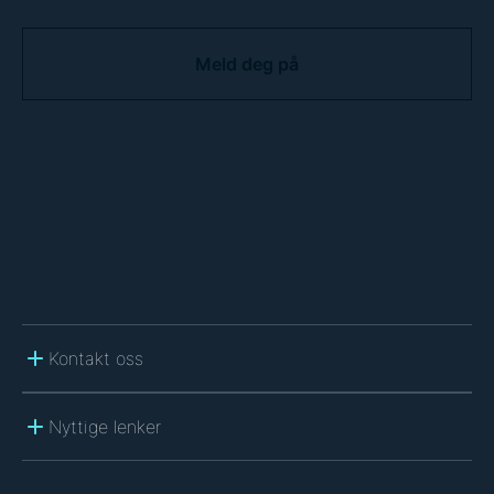
C
A
P
T
C
H
A
Kontakt oss
Nyttige lenker