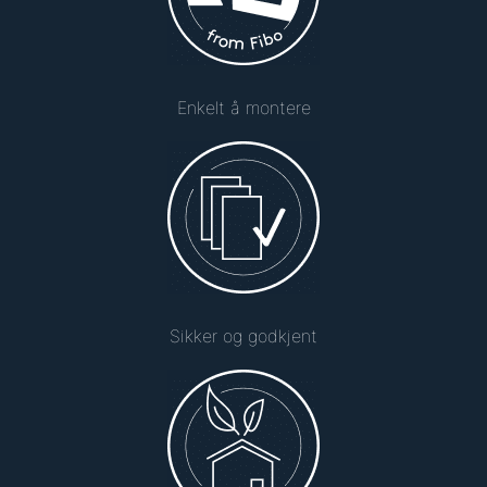
Enkelt å montere
Sikker og godkjent