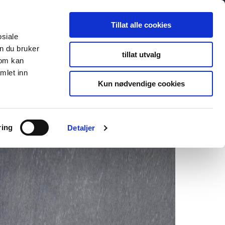
Tillat alle cookies
osiale
n du bruker
tillat utvalg
som kan
mlet inn
Kun nødvendige cookies
ring
Detaljer