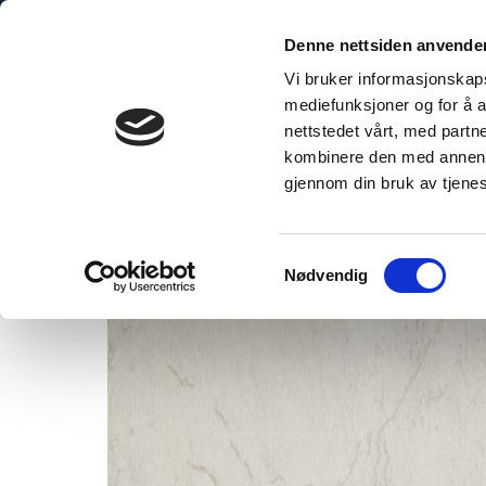
Skip
to
Denne nettsiden anvende
content
Vi bruker informasjonskapsl
mediefunksjoner og for å a
nettstedet vårt, med part
kombinere den med annen in
3D
gjennom din bruk av tjene
Samtykkevalg
Nødvendig