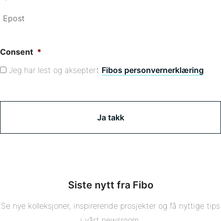
Consent
*
Jeg har lest og akseptert
Fibos personvernerklæring
.
C
A
P
T
C
H
A
Siste nytt fra Fibo
Se nye kolleksjoner, inspirerende prosjekter og få nyttige tips
i vårt newsroom.