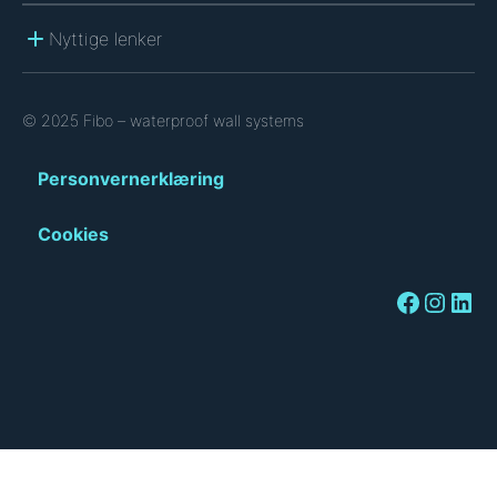
Nyttige lenker
© 2025 Fibo – waterproof wall systems
Personvernerklæring
Cookies
Facebook
Instagram
LinkedIn