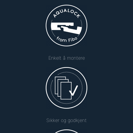
Enkelt å montere
Sikker og godkjent