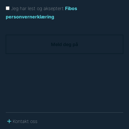
Jeg har lest og akseptert
Fibos
personvernerklæring
.
C
A
P
T
C
H
A
Kontakt oss