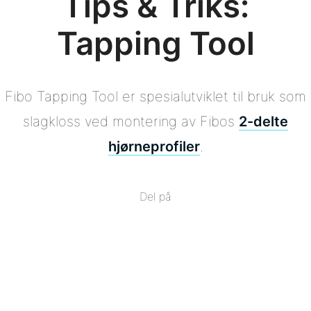
Tips & Triks:
Tapping Tool
Fibo Tapping Tool er spesialutviklet til bruk som
slagkloss ved montering av Fibos
2-delte
hjørneprofiler
.
Del på
Del
på
Del
Facebook
på
Del
Twitter
på