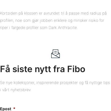
Kortsiden på klossen er avrundet til å passe med radius på
profilen, noe som gjør jobben enklere og minsker risiko for
riper i fargede profiler som Dark Anthracite.
Få siste nytt fra Fibo
Se nye kolleksjoner, inspirerende prosjekter og få nyttige tips
i vårt nyhetsbrev.
Epost
*