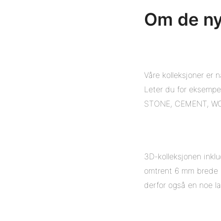
Om de ny
Våre kolleksjoner er 
Leter du for eksempel
STONE, CEMENT, WOO
3D-kolleksjonen inkl
omtrent 6 mm brede fu
derfor også en noe la