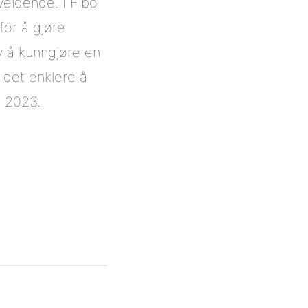
eldende. I Fibo
for å gjøre
v å kunngjøre en
e det enklere å
r 2023.