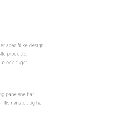
er spesifikke design.
lle produkter i
brede fuger.
 og panelene har
 flismønster, og har