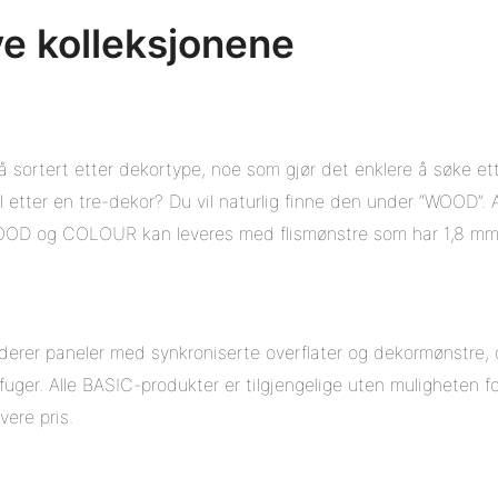
e kolleksjonene
nå sortert etter dekortype, noe som gjør det enklere å søke ett
 etter en tre-dekor? Du vil naturlig finne den under “WOOD”. A
D og COLOUR kan leveres med flismønstre som har 1,8 mm 
uderer paneler med synkroniserte overflater og dekormønstre,
ger. Alle BASIC-produkter er tilgjengelige uten muligheten for
vere pris.