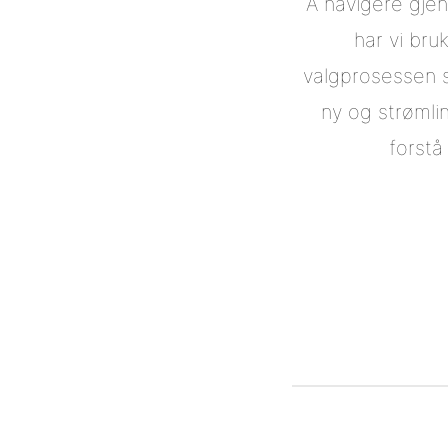
Å navigere gje
har vi bru
valgprosessen s
ny og strømlin
forstå