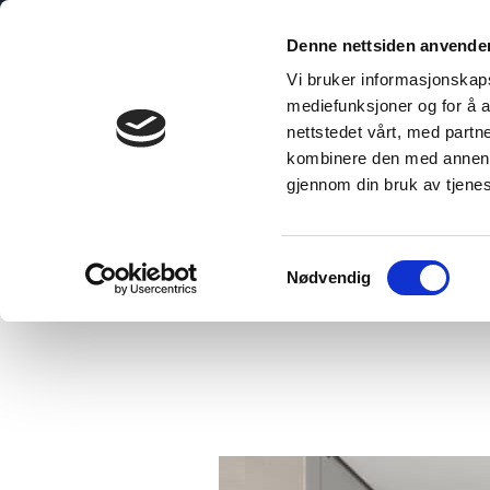
Skip
to
Denne nettsiden anvende
content
Vi bruker informasjonskapsl
mediefunksjoner og for å a
nettstedet vårt, med part
kombinere den med annen in
gjennom din bruk av tjene
Hjem
/
Ny og enklere kolleksjonsstruktur
Samtykkevalg
Nødvendig