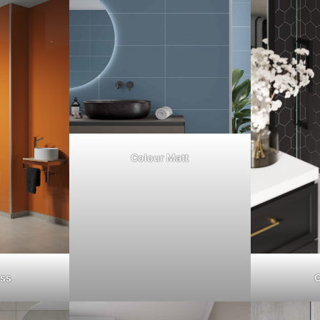
Colour Matt
oss
C