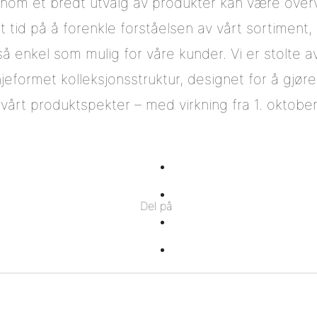
nnom et bredt utvalg av produkter kan være overv
kt tid på å forenkle forståelsen av vårt sortiment, 
å enkel som mulig for våre kunder. Vi er stolte a
jeformet kolleksjonsstruktur, designet for å gjør
 vårt produktspekter – med virkning fra 1. oktobe
Del
på
Del
Del på
Facebook
på
Del
Twitter
på
Del
Pinterest
på
Linkedin