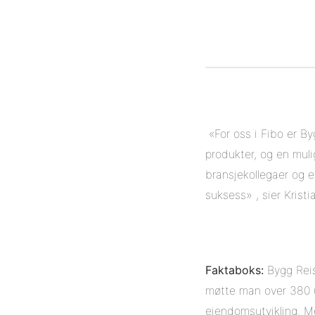
«For oss i Fibo er By
produkter, og en mul
bransjekollegaer og e
suksess» , sier Kris
Faktaboks:
Bygg Reis
møtte man over 380 u
eiendomsutvikling. Me