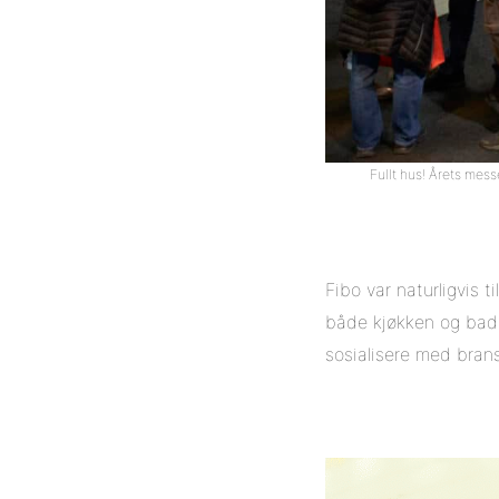
Fullt hus! Årets mess
Fibo var naturligvis 
både kjøkken og bad.
sosialisere med bransj