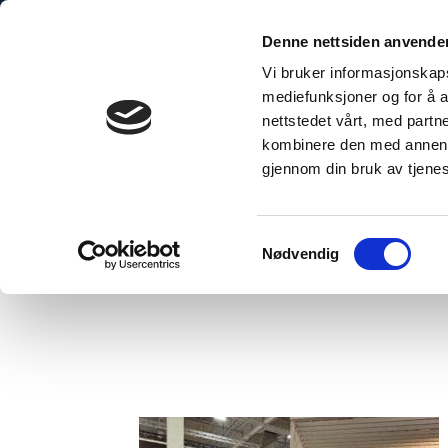
Skip
to
Denne nettsiden anvende
content
Vi bruker informasjonskapsl
mediefunksjoner og for å a
nettstedet vårt, med part
kombinere den med annen in
gjennom din bruk av tjene
Hjem
/
Takk for i år, Bygg Reis Deg!
Samtykkevalg
Nødvendig