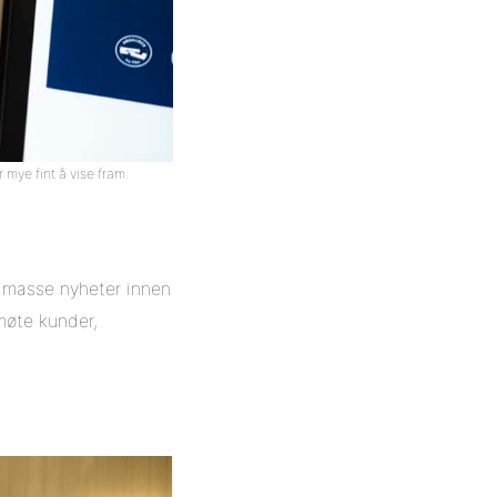
 mye fint å vise fram.
te masse nyheter innen
møte kunder,