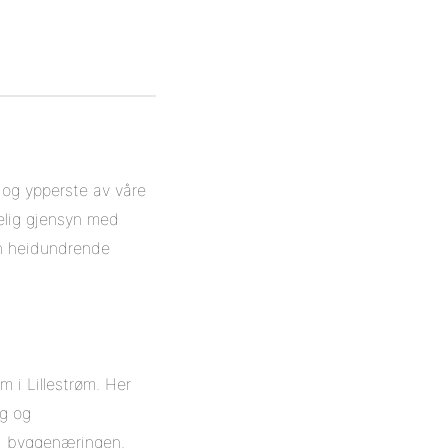
 og ypperste av våre
elig gjensyn med
 en heidundrende
 i Lillestrøm. Her
ig og
 i byggenæringen.