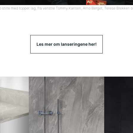
 stilte med toppet lag; fra venstre Tommy Karlsen, Arno Berget, Terese Brekken o
Les mer om lanseringene her!