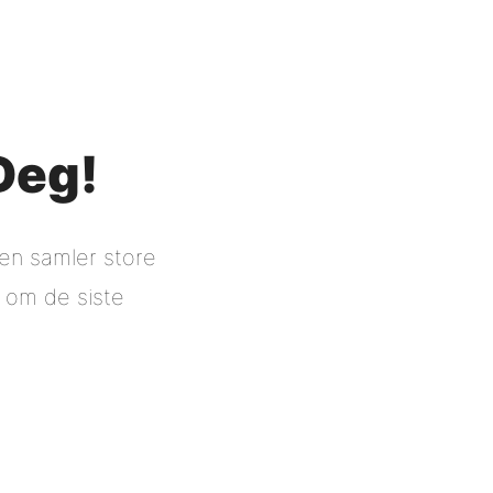
 Deg!
en samler store
g om de siste