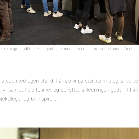
e ble meget godt besøkt. Ingenting er mer moro enn interesserte kunder når du har
til stede med egen stand. I år slo vi på stortromma og lanser
 Vi samlet hele teamet og benyttet anledningen godt – til å 
ekolleger og bli inspirert.