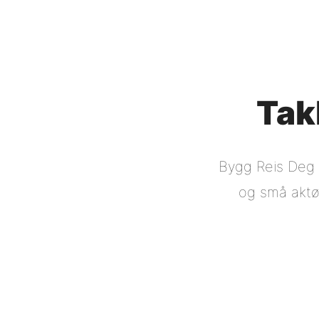
Takk
Bygg Reis Deg 
og små aktør