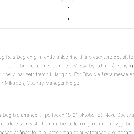
Del på
Facebook
på
Del
Twitter
på
Del
Pinterest
på
Linkedin
gg Reis Deg en glimrende anledning til å presentere det siste
ighet til å bringe teamet sammen. Messa byr alltid på et hygg
r noe vi har sett frem til i lang tid. For Fibo ble årets messe
tian Mikalsen, Country Manager Norge.
 Deg ble arrangert i perioden 18-21 oktober på Nova Spektrum
tstillere som viste frem de beste løsningene innen bygg, bol
ssen er åpen for alle, enten man er privatperson eller ansatt