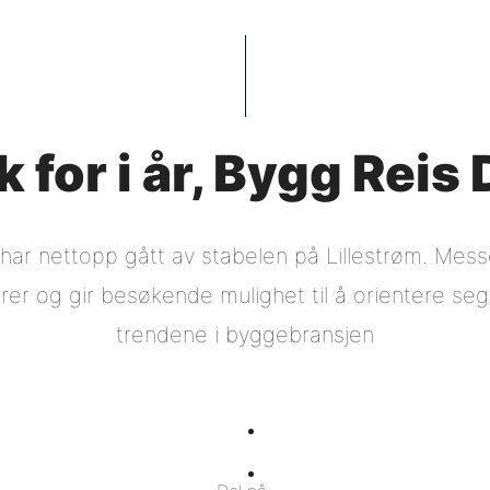
 for i år, Bygg Reis
har nettopp gått av stabelen på Lillestrøm. Mess
er og gir besøkende mulighet til å orientere se
trendene i byggebransjen
Del
på
Del