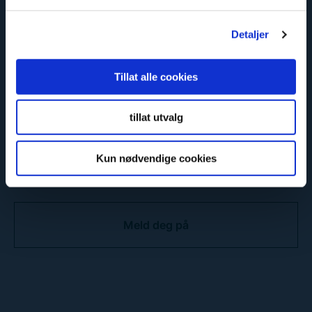
Epost
*
Detaljer
Tillat alle cookies
Consent
*
tillat utvalg
Jeg har lest og akseptert
Fibos
personvernerklæring
.
Kun nødvendige cookies
C
A
P
T
C
H
A