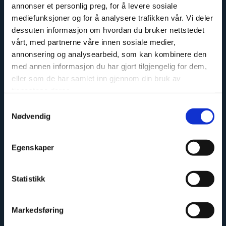
annonser et personlig preg, for å levere sosiale
mediefunksjoner og for å analysere trafikken vår. Vi deler
dessuten informasjon om hvordan du bruker nettstedet
vårt, med partnerne våre innen sosiale medier,
annonsering og analysearbeid, som kan kombinere den
Sikker og godkjent
med annen informasjon du har gjort tilgjengelig for dem,
eller som de har samlet inn gjennom din bruk av
tjenestene deres.
Samtykkevalg
Nødvendig
Egenskaper
Miljøvennlig
Statistikk
Markedsføring
Meld deg på vårt nyhetsbrev