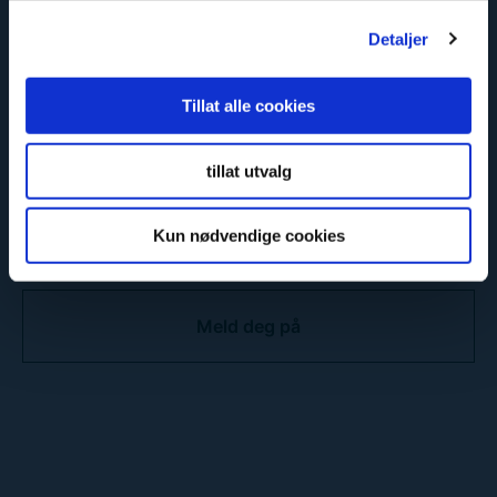
Epost
*
Detaljer
Tillat alle cookies
Consent
*
tillat utvalg
Jeg har lest og akseptert
Fibos
personvernerklæring
.
Kun nødvendige cookies
C
A
P
T
C
H
A