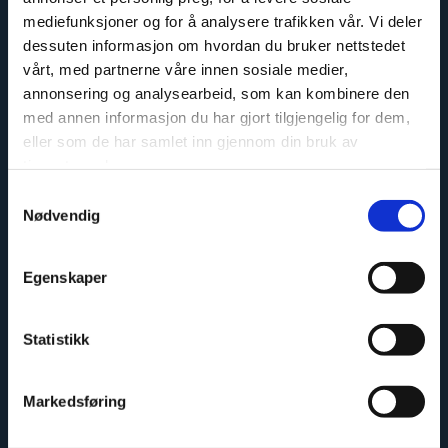
mediefunksjoner og for å analysere trafikken vår. Vi deler
dessuten informasjon om hvordan du bruker nettstedet
vårt, med partnerne våre innen sosiale medier,
annonsering og analysearbeid, som kan kombinere den
Sikker og godkjent
med annen informasjon du har gjort tilgjengelig for dem,
eller som de har samlet inn gjennom din bruk av
tjenestene deres.
Samtykkevalg
Nødvendig
Egenskaper
Miljøvennlig
Statistikk
Markedsføring
Meld deg på vårt nyhetsbrev