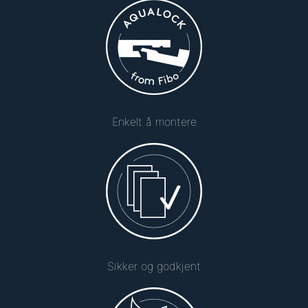
Enkelt å montere
Sikker og godkjent