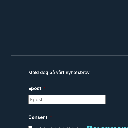
Meld deg på vårt nyhetsbrev
Epost
*
Consent
*
Jeg har lest og akseptert
Fibos personvern