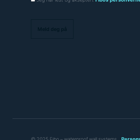
C
A
P
T
C
H
A
Person
© 2025 Fibo – waterproof wall systems