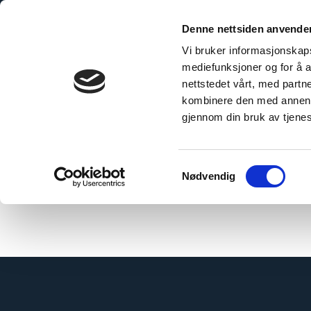
Skip
to
Denne nettsiden anvende
content
Vi bruker informasjonskapsl
mediefunksjoner og for å a
nettstedet vårt, med part
kombinere den med annen in
gjennom din bruk av tjene
Hjem
/
Borgedal Byggservice AS
Samtykkevalg
Nødvendig