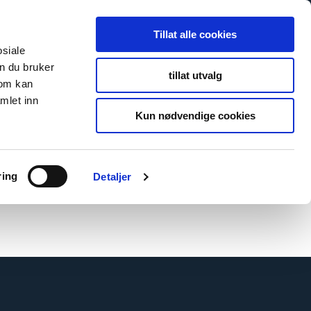
Tillat alle cookies
osiale
n du bruker
tillat utvalg
som kan
mlet inn
Kun nødvendige cookies
ring
Detaljer