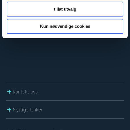
C
A
tillat utvalg
P
T
C
Kun nødvendige cookies
H
A
Kontakt oss
Nyttige lenker