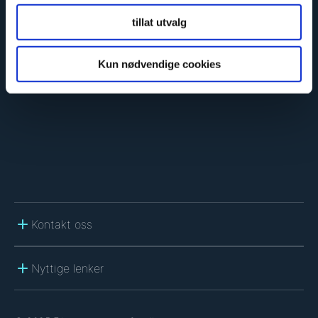
C
A
tillat utvalg
P
T
C
Kun nødvendige cookies
H
A
Kontakt oss
Nyttige lenker