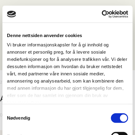
Denne nettsiden anvender cookies
Vi bruker informasjonskapsler for å gi innhold og
annonser et personlig preg, for å levere sosiale
mediefunksjoner og for å analysere trafikken vår. Vi deler
dessuten informasjon om hvordan du bruker nettstedet
vårt, med partnerne våre innen sosiale medier,
annonsering og analysearbeid, som kan kombinere den
2400 mm
med annen informasjon du har gjort tilgjengelig for dem,
eller som de har samlet inn gjennom din bruk av
Athen White
tjenestene deres.
Samtykkevalg
Dekorkode: 5091 HG
Nødvendig