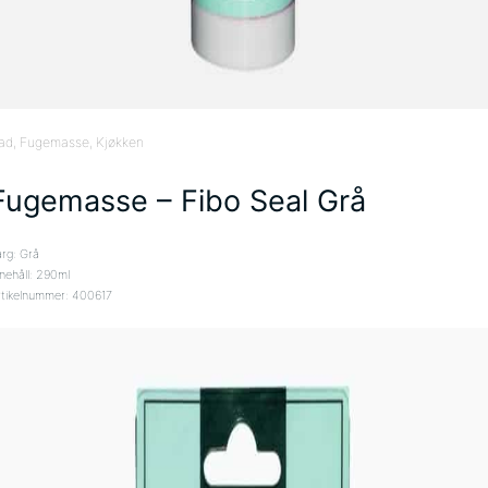
ad
, Fugemasse
, Kjøkken
Fugemasse – Fibo Seal Grå
ärg: Grå
nehåll: 290ml
rtikelnummer: 400617