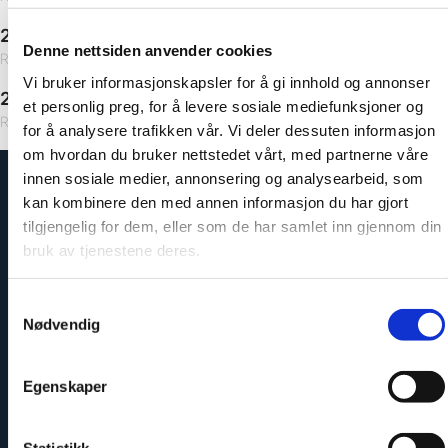
ABS
29x4100x610 mm
Denne nettsiden anvender cookies
Rettkant ABS 1 langside
Vi bruker informasjonskapsler for å gi innhold og annonser
29x4100x635 mm
et personlig preg, for å levere sosiale mediefunksjoner og
Rettkant ABS 1 langside
for å analysere trafikken vår. Vi deler dessuten informasjon
om hvordan du bruker nettstedet vårt, med partnerne våre
innen sosiale medier, annonsering og analysearbeid, som
kan kombinere den med annen informasjon du har gjort
tilgjengelig for dem, eller som de har samlet inn gjennom din
bruk av tjenestene deres.
Samtykkevalg
Nødvendig
Egenskaper
Enkelt å montere