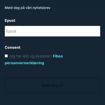
Meld deg på vårt nyhetsbrev
Epost
*
Consent
*
Jeg har lest og akseptert
Fibos
personvernerklæring
.
C
A
P
T
C
H
A