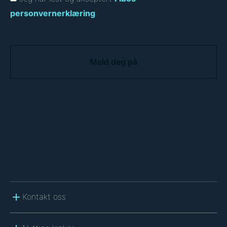
personvernerklæring
.
C
A
P
T
C
H
A
Kontakt oss