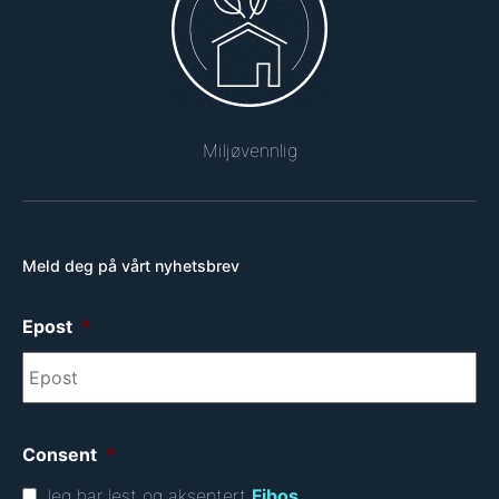
Miljøvennlig
Meld deg på vårt nyhetsbrev
Epost
*
Consent
*
Jeg har lest og akseptert
Fibos