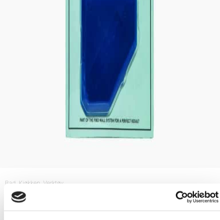
Bad
, Kjøkken
, Verktøy
Fugekloss – Fibo Sealing Tools