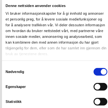
Denne nettsiden anvender cookies
Nobbnummer: 44950201
Artikkelnummer: 400582
Vi bruker informasjonskapsler for å gi innhold og annonser
Antall fugeklosser per pakke: 2 stk
et personlig preg, for å levere sosiale mediefunksjoner og
for å analysere trafikken vår. Vi deler dessuten informasjon
om hvordan du bruker nettstedet vårt, med partnerne våre
innen sosiale medier, annonsering og analysearbeid, som
kan kombinere den med annen informasjon du har gjort
tilgjengelig for dem, eller som de har samlet inn gjennom din
bruk av tjenestene deres.
Samtykkevalg
Nødvendig
Egenskaper
Statistikk