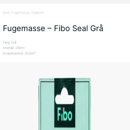
Bad
, Fugemasse
, Kjøkken
Fugemasse – Fibo Seal Grå
Färg: Grå
Innehåll: 290ml
Artikelnummer: 400617