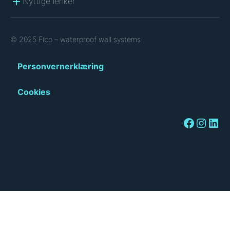
Nyttige lenker
© 2025 Fibo – waterproof wall systems
Personvernerklæring
Cookies
Facebook
Instagram
LinkedIn