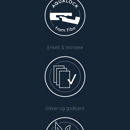
Enkelt å montere
Sikker og godkjent