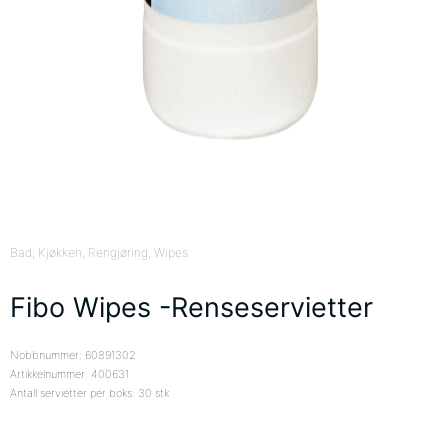
Bad
, Kjøkken
, Rengjøring
, Wipes
Fibo Wipes -Renseservietter
Nobbnummer: 60891302
Artikkelnummer: 400631
Antall servietter per boks: 30 stk