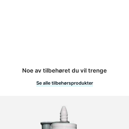
sign
M1010
edde
00 mm
yde
80 / 2400 mm
Noe av tilbehøret du vil trenge
Se alle tilbehørsprodukter