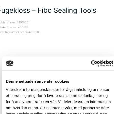
Fugekloss – Fibo Sealing Tools
obbnummer: 44950201
rtikkelnummer: 400582
tall fugeklosser per pakke: 2 stk
Denne nettsiden anvender cookies
Vi bruker informasjonskapsler for å gi innhold og annonser
et personlig preg, for å levere sosiale mediefunksjoner og
for å analysere trafikken vår. Vi deler dessuten informasjon
om hvordan du bruker nettstedet vårt, med partnerne våre
innen sosiale medier, annonsering og analysearbeid, som