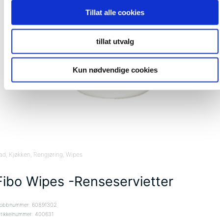
Tillat alle cookies
tillat utvalg
Kun nødvendige cookies
ad
, Kjøkken
, Rengjøring
, Wipes
Fibo Wipes -Renseservietter
obbnummer: 60891302
rtikkelnummer: 400631