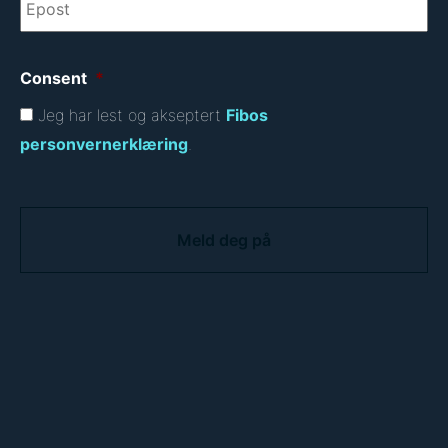
Consent
*
Jeg har lest og akseptert
Fibos
personvernerklæring
.
C
A
P
T
C
H
A