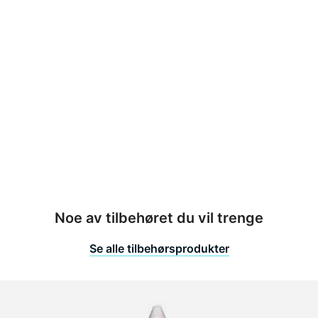
edde
00 mm
yde
80/2400 mm
erflate
etall
gebredde
ngen fug
Noe av tilbehøret du vil trenge
Se alle tilbehørsprodukter