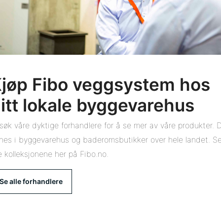
jøp Fibo veggsystem hos
itt lokale byggevarehus
søk våre dyktige forhandlere for å se mer av våre produkter. 
nnes i byggevarehus og baderomsbutikker over hele landet. S
le kolleksjonene her på Fibo.no.
Se alle forhandlere