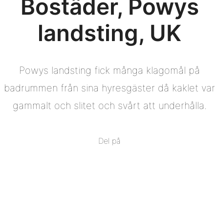
Bostäder, Powys
landsting, UK
Powys landsting fick många klagomål på
badrummen från sina hyresgäster då kaklet var
gammalt och slitet och svårt att underhålla.
Del på
Del
på
Del
Facebook
på
Del
Twitter