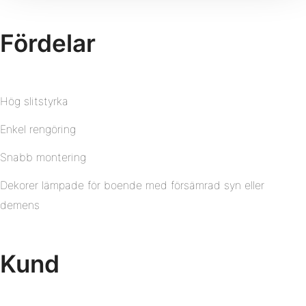
Fördelar
Hög slitstyrka
Enkel rengöring
Snabb montering
Dekorer lämpade för boende med försämrad syn eller
demens
Kund