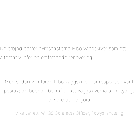
på
Del
Pinterest
på
Linkedin
De erbjöd därför hyresgästerna Fibo väggskivor som ett
alternativ inför en omfattande renovering.
Men sedan vi införde Fibo väggskivor har responsen varit
positiv; de boende bekräftar att väggskivorna är betydligt
enklare att rengöra
Mike Jarrett, WHQS Contracts Officer, Powys landsting