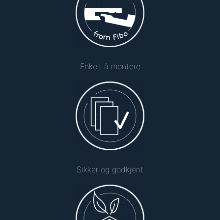
Enkelt å montere
Sikker og godkjent