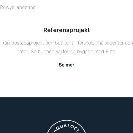
Powys landsting
Referensprojekt
Från bostadsprojekt och butiker till förskolor, hälsocenter och
hotell: Se hur och varför de byggde med Fibo.
Se mer