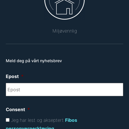
Miljøvennlig
Meld deg på vårt nyhetsbrev
Epost
*
Consent
*
Jeg har lest og akseptert
Fibos
personvernerklæring
.