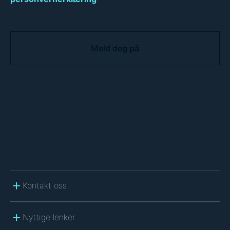
C
A
P
T
C
H
A
Kontakt oss
Nyttige lenker