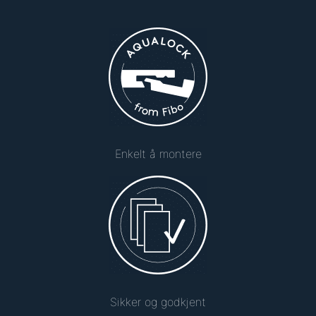
Enkelt å montere
Sikker og godkjent