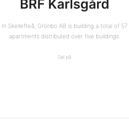
BRF Karlsgård
In Skellefteå, Grönbo AB is building a total of 57
apartments distributed over five buildings.
Del på
Del
på
Del
Facebook
på
Del
Twitter
på
Del
Pinterest
på
Linkedin