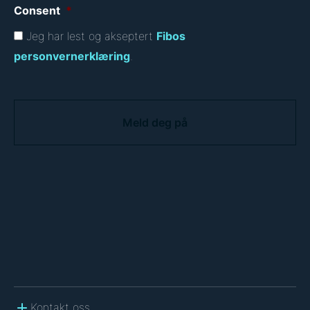
Consent
*
Jeg har lest og akseptert
Fibos
personvernerklæring
.
C
A
P
T
C
H
A
Kontakt oss