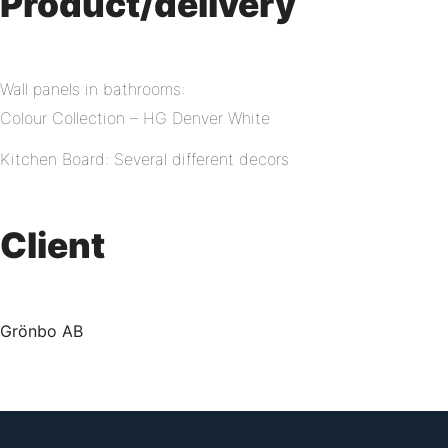
Product/delivery
Wall panels in bathrooms:
Colour Collection – HG Denver White
Kitchen Board: Several different decors
Client
Grönbo AB