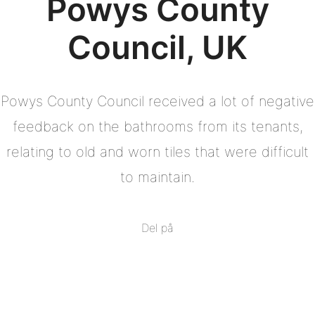
Powys County
Council, UK
Powys County Council received a lot of negative
feedback on the bathrooms from its tenants,
relating to old and worn tiles that were difficult
to maintain.
Del på
Del
på
Del
Facebook
på