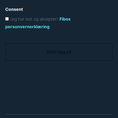
Consent
*
Jeg har lest og akseptert
Fibos
personvernerklæring
.
C
A
P
T
C
H
A