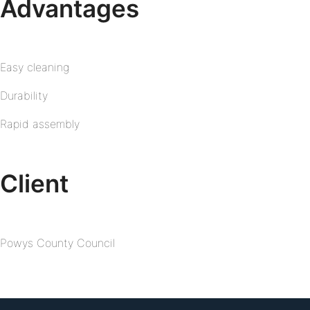
Advantages
Easy cleaning
Durability
Rapid assembly
Client
Powys County Council