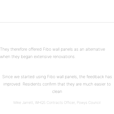
Del
Twitter
på
Del
Pinterest
på
Linkedin
They therefore offered Fibo wall panels as an alternative
when they began extensive renovations.
Since we started using Fibo wall panels, the feedback has
improved: Residents confirm that they are much easier to
clean
Mike Jarrett, WHQS Contracts Officer, Powys Council