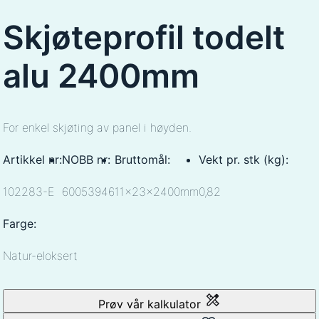
Skjøteprofil todelt
alu 2400mm
For enkel skjøting av panel i høyden.
Artikkel nr:
NOBB nr:
Bruttomål:
Vekt pr. stk (kg):
102283-E
60053946
11x23x2400mm
0,82
Farge:
Natur-eloksert
Prøv vår kalkulator