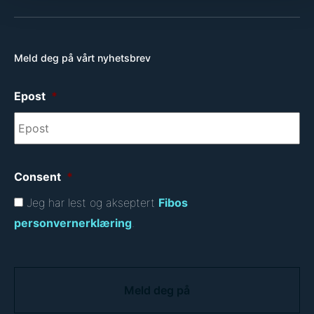
Meld deg på vårt nyhetsbrev
Epost
*
Consent
*
Jeg har lest og akseptert
Fibos
personvernerklæring
.
C
A
P
T