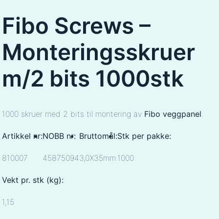
Fibo Screws –
Monteringsskruer
m/2 bits 1000stk
1000 skruer med 2 bits til montering av
Fibo veggpanel
.
Artikkel nr:
NOBB nr:
Bruttomål:
Stk per pakke:
810007
45875094
3,0X35mm
1000
Vekt pr. stk (kg):
1,15