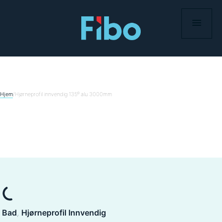
Skip
to
content
Hjem
/
Hjørneprofil innvendig 135⁰ alu 3000mm
Bad
, 
Hjørneprofil Innvendig