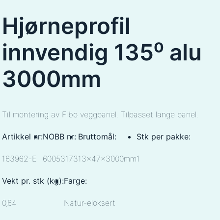
Hjørneprofil
innvendig 135⁰ alu
3000mm
Til montering av Fibo veggpanel. Tilpasset lange panel.
Artikkel nr:
NOBB nr:
Bruttomål:
Stk per pakke:
163962-E
60053173
13x47x3000mm
1
Vekt pr. stk (kg):
Farge:
0,64
Natur-eloksert