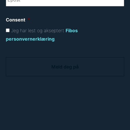
Consent
*
Jeg har lest og akseptert
Fibos
personvernerklæring
.
C
A
P
T
C
H
A