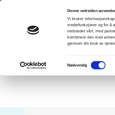
Skip
to
Denne nettsiden anvende
content
Vi bruker informasjonskapsl
mediefunksjoner og for å a
nettstedet vårt, med part
kombinere den med annen in
gjennom din bruk av tjene
Hjem
/
Sokkelprofil – Sort
Samtykkevalg
Nødvendig