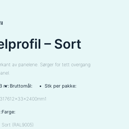
il
lprofil – Sort
kant av panelene. Sørger for tett overgang
anel.
 nr:
Bruttomål:
Stk per pakke:
3176
12x33x2400mm
1
:
Farge:
Sort (RAL9005)