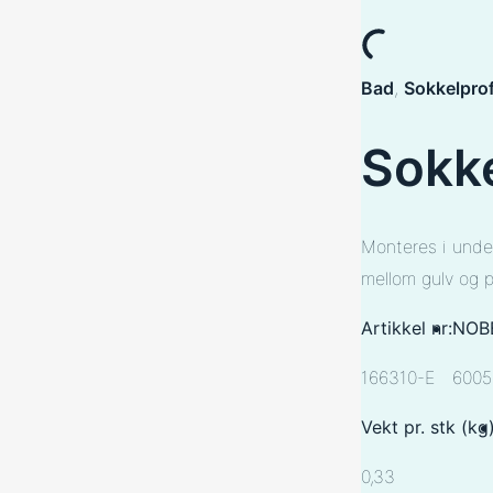
Bad
, 
Sokkelprof
Sokke
Monteres i under
mellom gulv og p
Artikkel nr:
NOBB
166310-E
6005
Vekt pr. stk (kg)
0,33