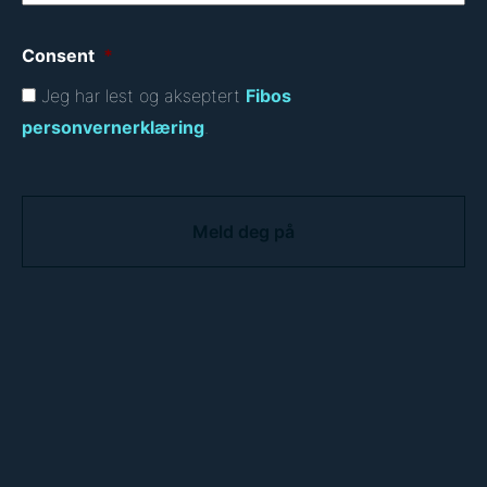
Consent
*
Jeg har lest og akseptert
Fibos
personvernerklæring
.
C
A
P
T
C
H
A