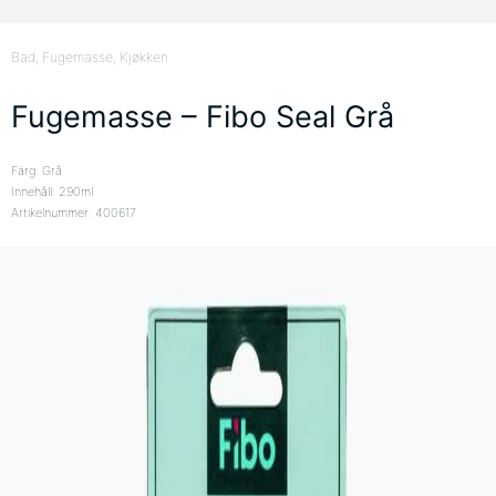
Bad
, Fugemasse
, Kjøkken
Fugemasse – Fibo Seal Grå
Färg: Grå
Innehåll: 290ml
Artikelnummer: 400617