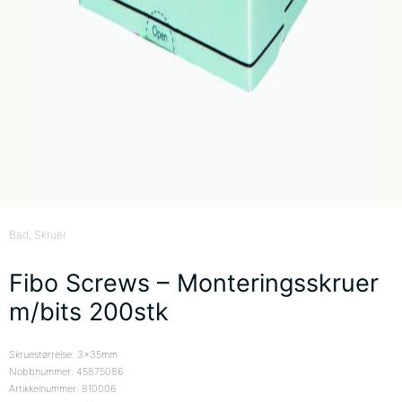
Bad
, Skruer
Fibo Screws – Monteringsskruer
m/bits 200stk
Skruestørrelse: 3x35mm
Nobbnummer: 45875086
Artikkelnummer: 810006