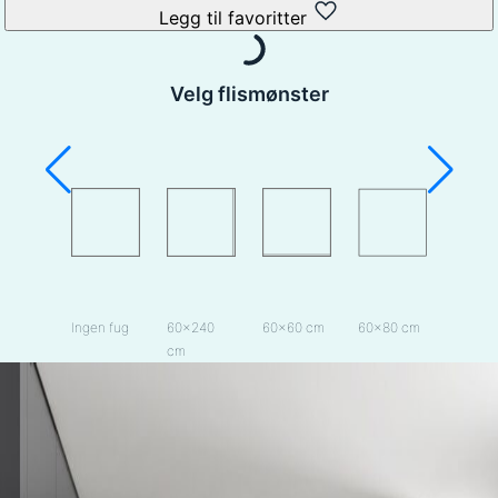
Legg til favoritter
Velg flismønster
Ingen fug
60×240
60×60 cm
60×80 cm
Hexag
cm