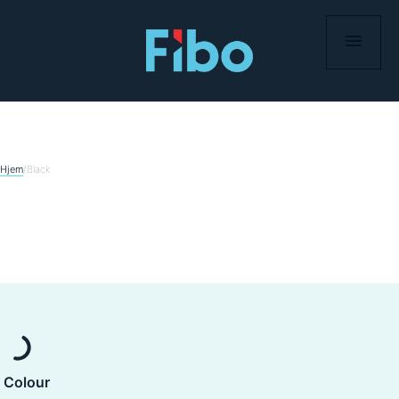
Skip
to
content
Hjem
/
Black
Colour