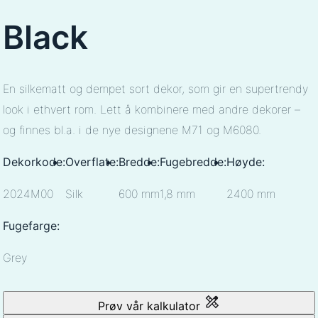
Black
En silkematt og dempet sort dekor, som gir en supertrendy
look i ethvert rom. Lett å kombinere med andre dekorer –
og finnes bl.a. i de nye designene M71 og M6080.
Dekorkode:
Overflate:
Bredde:
Fugebredde:
Høyde:
2024M00
Silk
600 mm
1,8 mm
2400 mm
Fugefarge:
Grey
Prøv vår kalkulator