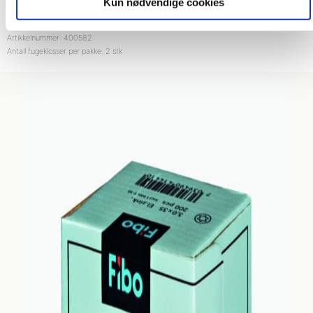
Kun nødvendige cookies
Nobbnummer: 44950201
Artikkelnummer: 400582
Antall fugeklosser per pakke: 2 stk