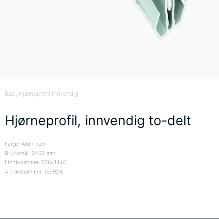
Bad
, Hjørneprofil Innvendig
Hjørneprofil, innvendig to-delt
Farge: Aluminium
Bruttomål: 2400 mm
Nobbnummer: 53641446
Artikkelnummer: 163924