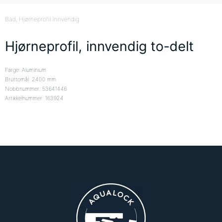
Bad
, Hjørneprofil Innvendig
Hjørneprofil, innvendig to-delt
Farge: Aluminium
Bruttomål: 2400 mm
Nobbnummer: 53641446
Artikkelnummer: 163924