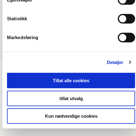
Statistikk
Markedsføring
Detaljer
Bad
, Kjøkken
, Verktøy
Tillat alle cookies
Fugekloss – Fibo Sealing Tools
tillat utvalg
Nobbnummer: 44950201
Artikkelnummer: 400582
Antall fugeklosser per pakke: 2 stk
Kun nødvendige cookies