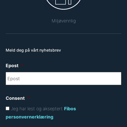
Miljøvennlig
Meld deg på vårt nyhetsbrev
Epost
*
Consent
*
Jeg har lest og akseptert
Fibos
personvernerklæring
.