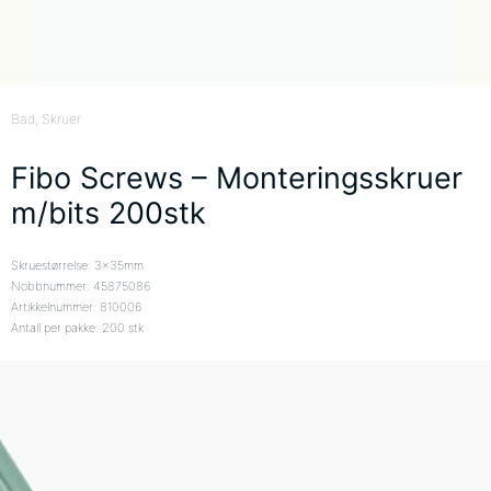
Bad
, Skruer
Fibo Screws – Monteringsskruer
m/bits 200stk
Skruestørrelse: 3x35mm
Nobbnummer: 45875086
Artikkelnummer: 810006
Antall per pakke: 200 stk