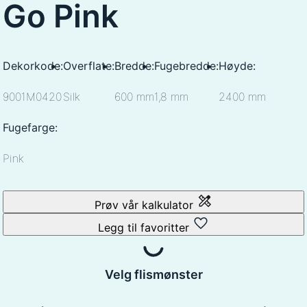
Go Pink
Dekorkode:
Overflate:
Bredde:
Fugebredde:
Høyde:
9001M0420
Silk
600 mm
1,8 mm
2400 mm
Fugefarge:
Pink
Prøv vår kalkulator
Legg til favoritter
Velg flismønster