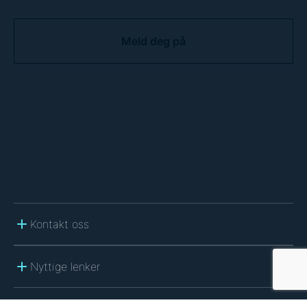
C
A
P
T
C
H
A
Kontakt oss
Nyttige lenker