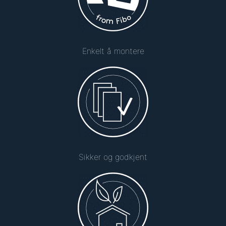
Enkelt å montere
Sikker og godkjent