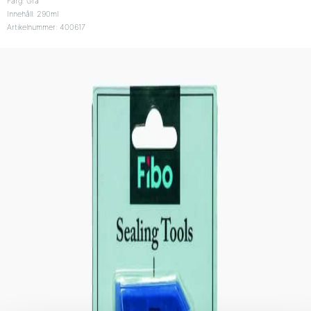
Färg: Grå
Innehåll: 290ml
Artikelnummer: 400617