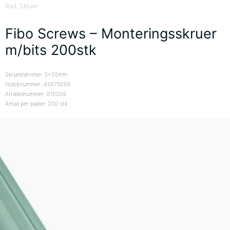
Bad
, Skruer
Fibo Screws – Monteringsskruer
m/bits 200stk
Skruestørrelse: 3x35mm
Nobbnummer: 45875086
Artikkelnummer: 810006
Antall per pakke: 200 stk