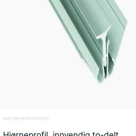
Bad
, Hjørneprofil Innvendig
Hjørneprofil, innvendig to-delt