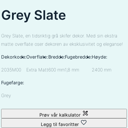
Grey Slate
Grey Slate, en tidsriktig grå skifer dekor. Med sin ekstra
matte overflate oser dekoren av eksklusivitet og eleganse!
Dekorkode:
Overflate:
Bredde:
Fugebredde:
Høyde:
2035M00
Extra Matt
600 mm
1,8 mm
2400 mm
Fugefarge:
Grey
Prøv vår kalkulator
Legg til favoritter