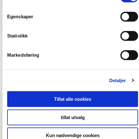
Egenskaper
Statistikk
Bad
, Kjøkken
, Verktøy
Fugekloss – Fibo Sealing Tools
Markedsføring
Nobbnummer: 44950201
Artikkelnummer: 400582
Detaljer
Antall fugeklosser per pakke: 2 stk
Tillat alle cookies
tillat utvalg
Kun nødvendige cookies