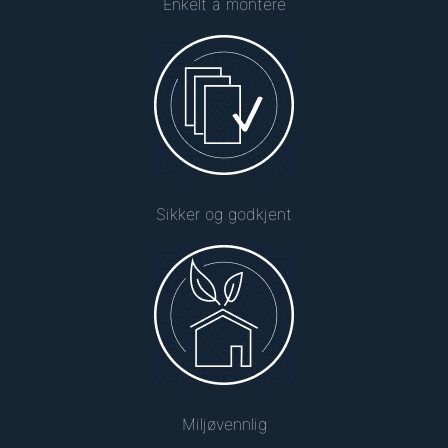
Enkelt å montere
Sikker og godkjent
Miljøvennlig