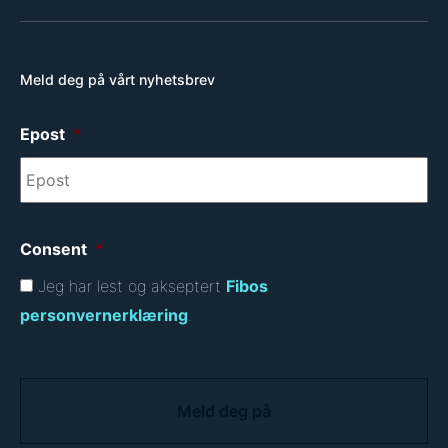
Meld deg på vårt nyhetsbrev
Epost
*
Consent
*
Jeg har lest og akseptert
Fibos
personvernerklæring
.
C
A
P
T