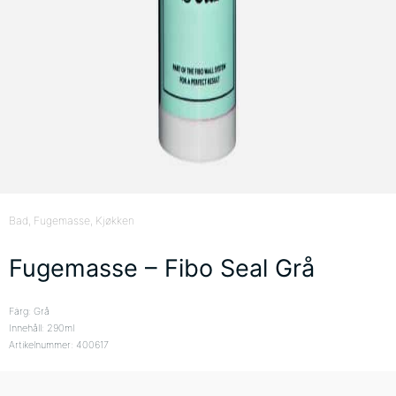
Bad
, Fugemasse
, Kjøkken
Fugemasse – Fibo Seal Grå
Färg: Grå
Innehåll: 290ml
Artikelnummer: 400617