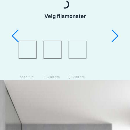
Velg flismønster
Ingen fug
60×60 cm
60×80 cm