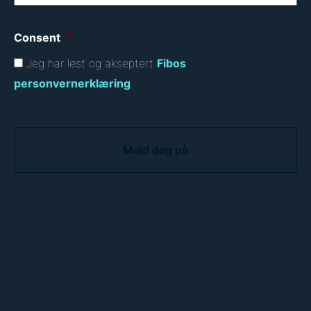
Consent
*
Jeg har lest og akseptert
Fibos
personvernerklæring
.
C
A
P
T
C
H
A