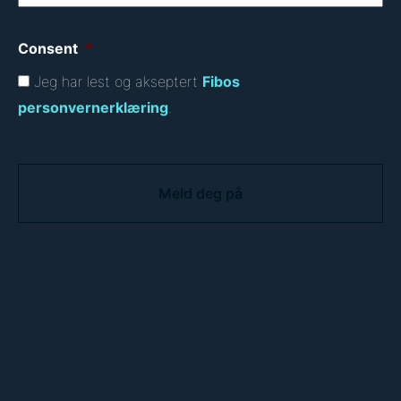
Consent
*
Jeg har lest og akseptert
Fibos
personvernerklæring
.
C
A
P
T
C
H
A