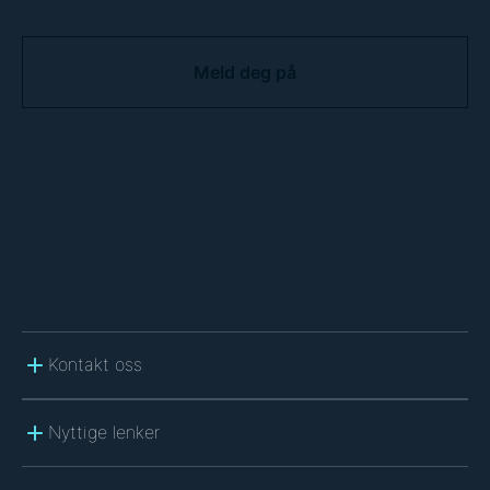
C
A
P
T
C
H
A
Kontakt oss
Nyttige lenker