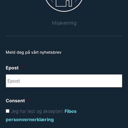
Miljøvennlig
Meld deg på vårt nyhetsbrev
Epost
*
Consent
*
Jeg har lest og akseptert
Fibos
personvernerklæring
.