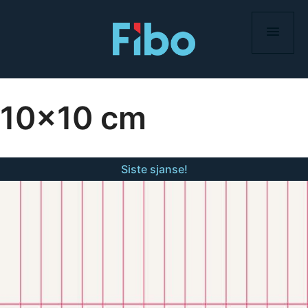
Skip
to
content
10×10 cm
Siste sjanse!