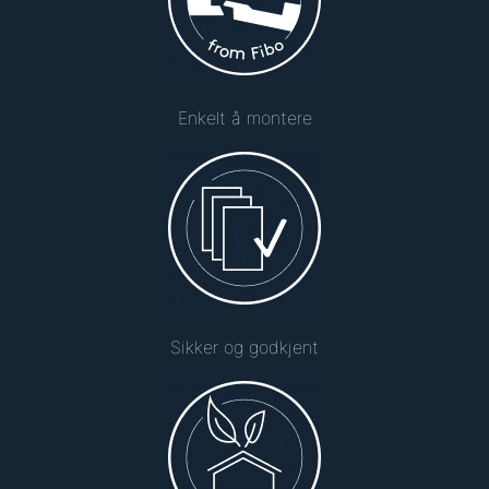
Enkelt å montere
Sikker og godkjent