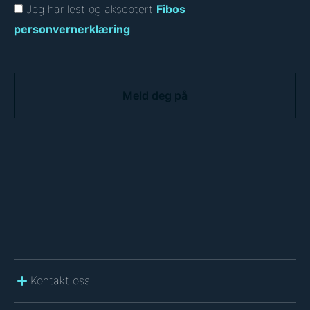
Jeg har lest og akseptert
Fibos
personvernerklæring
.
C
A
P
T
C
H
A
Kontakt oss