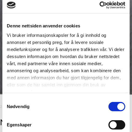
Denne nettsiden anvender cookies
Vi bruker informasjonskapsler for å gi innhold og
annonser et personlig preg, for å levere sosiale
mediefunksjoner og for å analysere trafikken vår. Vi deler
dessuten informasjon om hvordan du bruker nettstedet
vårt, med partnerne våre innen sosiale medier,
annonsering og analysearbeid, som kan kombinere den
med annen informasjon du har gjort tilgjengelig for dem,
eller som de har samlet inn gjennom din bruk av
tjenestene deres.
Samtykkevalg
Nødvendig
2400 mm
Negro Grande
Egenskaper