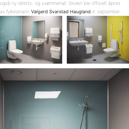
også ny idretts- og svømmehall. Skolen ble offisielt åpnet
av fylkesmann
Valgerd Svarstad Haugland
4. september.