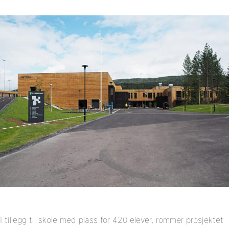
I tillegg til skole med plass for 420 elever, rommer prosjektet