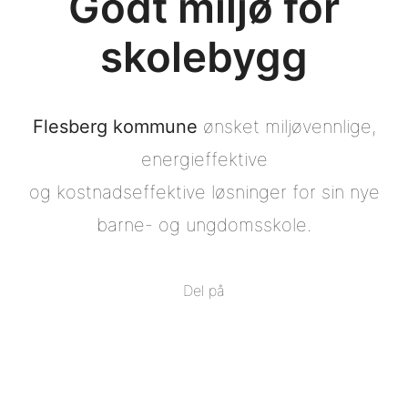
Godt miljø for
skolebygg
Flesberg kommune
ønsket miljøvennlige,
energieffektive
og kostnadseffektive løsninger for sin nye
barne- og ungdomsskole.
Del på
Del
på
Del
Facebook
på