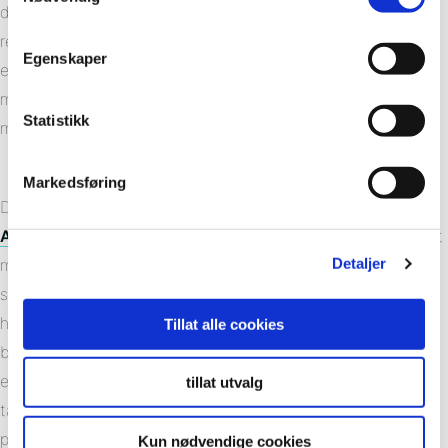
det består av paneler med membran i front som monteres
rett på stenderverket – i motsetning til flis som krever både
Egenskaper
et ekstra underlag og flere tilleggsprodukter – er den totale
materialbruken for et gjennomsnittlig bad opptil 80% mindre
Statistikk
med Fibo.
Markedsføring
Det kommer fram i en
ny rapport
fra rådgivningsfirmaet
Asplan Viak
. Rapporten dokumenterer videre at bad bygget
Detaljer
med Fibo også gir over 40% lavere klimagassutslipp
sammenlignet med snittet for et flislagt bad, avhengig av
hvilket marked man skal transportere varene til. I
Tillat alle cookies
beregningene har man da sett på det totale CO2 avtrykket i
et såkalt «cradle-to-grave» perspektiv. Det betyr at man har
tillat utvalg
tatt høyde for produktenes totale CO2 avtrykk, fra
produksjon, transport og installasjon og helt til produktet er
Kun nødvendige cookies