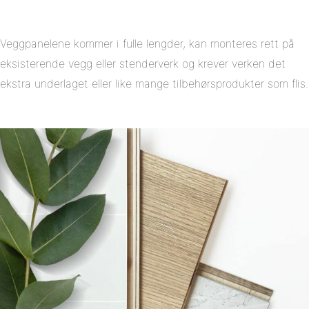
Veggpanelene kommer i fulle lengder, kan monteres rett på
eksisterende vegg eller stenderverk og krever verken det
ekstra underlaget eller like mange tilbehørsprodukter som flis.