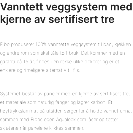
Vanntett veggsystem med
kjerne av sertifisert tre
Fibo produserer 100% vanntette veggsystem til bad, kjøkken
og andre rom som skal tåle tøff bruk. Det kommer med en
garanti på 15 år, finnes i en rekke ulike dekorer og er et
enklere og rimeligere alternativ til flis.
Systemet består av paneler med en kjerne av sertifisert tre,
et materiale som naturlig fanger og lagrer karbon. Et
høyttrykkslaminat på utsiden sørger for å holde vannet unna,
sammen med Fibos egen Aqualock som låser og tetter
skjøtene når panelene klikkes sammen.