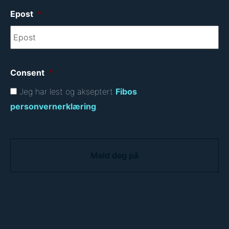
Epost
*
Consent
*
Jeg har lest og akseptert
Fibos
personvernerklæring
.
C
A
P
T
C
H
A