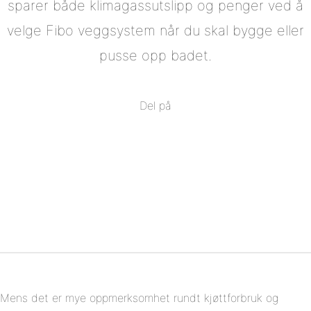
sparer både klimagassutslipp og penger ved å
velge Fibo veggsystem når du skal bygge eller
pusse opp badet.
Del på
Del
på
Del
Facebook
på
Del
Twitter
på
Del
Pinterest
på
Linkedin
Mens det er mye oppmerksomhet rundt kjøttforbruk og