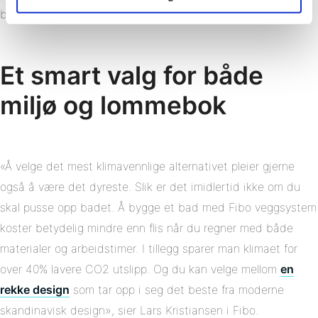
brutt ned og har gått tilbake til naturen.
Et smart valg for både
miljø og lommebok
«Å velge det mest klimavennlige alternativet pleier gjerne
også å være det dyreste. Slik er det imidlertid ikke om du
skal pusse opp badet. Å bygge et bad med Fibo veggsystem
koster betydelig mindre enn flis når du regner med både
materialer og arbeidstimer. I tillegg sparer man klimaet for
over 40% lavere CO2 utslipp. Og du kan velge mellom
en
rekke design
som tar opp i seg det beste fra moderne
skandinavisk design», sier Lars Kristiansen i Fibo.