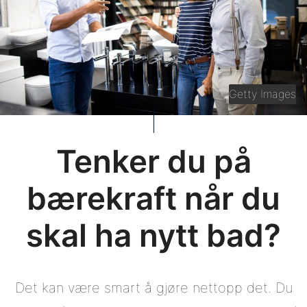
Getty Images
Tenker du på
bærekraft når du
skal ha nytt bad?
Det kan være smart å gjøre nettopp det. Du