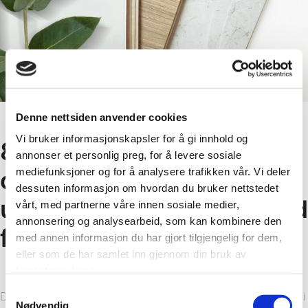
Denne nettsiden anvender cookies
Vi bruker informasjonskapsler for å gi innhold og
80% lavere materialbruk –
annonser et personlig preg, for å levere sosiale
og over 40% lavere CO2
mediefunksjoner og for å analysere trafikken vår. Vi deler
dessuten informasjon om hvordan du bruker nettstedet
utslipp sammenlignet med
vårt, med partnerne våre innen sosiale medier,
annonsering og analysearbeid, som kan kombinere den
flis
med annen informasjon du har gjort tilgjengelig for dem,
eller som de har samlet inn gjennom din bruk av
tjenestene deres.
Samtykkevalg
Den største klimagevinsten ligger i selve veggsystemet. Fordi
Nødvendig