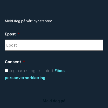
Meld deg på vårt nyhetsbrev
Epost
*
Consent
*
Jeg har lest og akseptert
Fibos
personvernerklæring
.
C
A
P
T