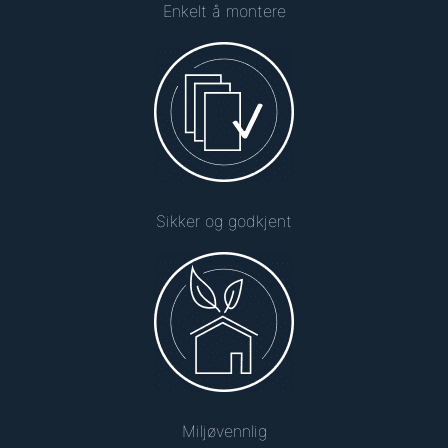
Enkelt å montere
Sikker og godkjent
Miljøvennlig