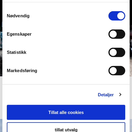
tjenestene deres.
Samtykkevalg
Nødvendig
Egenskaper
Statistikk
Markedsføring
Brages Bilforretning
Detaljer
Les mer
Tillat alle cookies
tillat utvalg