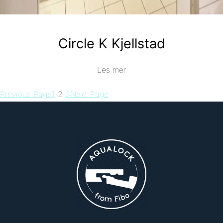
Circle K Kjellstad
Les mer
Previous Page
1
2
3
Next Page