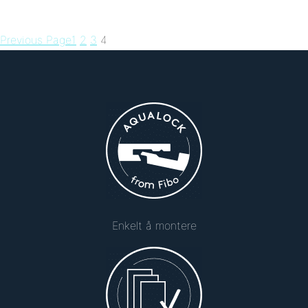
Previous Page
1
2
3
4
Enkelt å montere