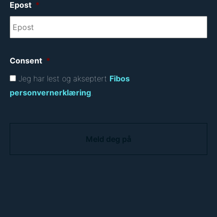
Epost
*
Consent
*
Jeg har lest og akseptert
Fibos
personvernerklæring
.
C
A
P
T
C
H
A