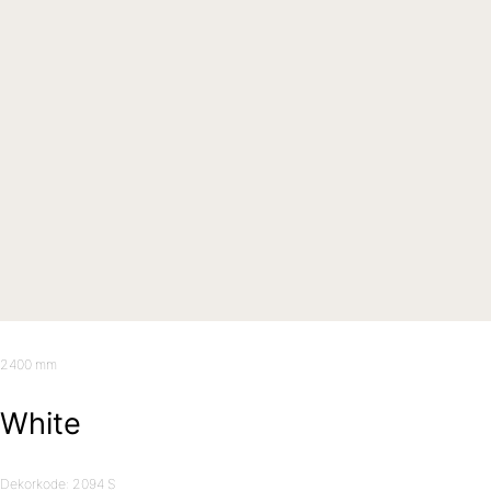
2400 mm
White
Dekorkode: 2094 S