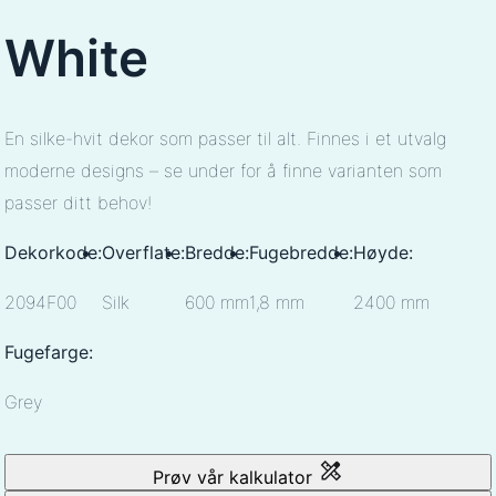
White
En silke-hvit dekor som passer til alt. Finnes i et utvalg
moderne designs – se under for å finne varianten som
passer ditt behov!
Dekorkode:
Overflate:
Bredde:
Fugebredde:
Høyde:
2094F00
Silk
600 mm
1,8 mm
2400 mm
Fugefarge:
Grey
Prøv vår kalkulator