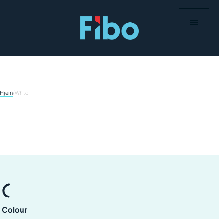
Skip
to
content
Hjem
/
White
Colour