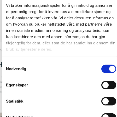
Vi bruker informasjonskapsler for å gi innhold og annonser
et personlig preg, for å levere sosiale mediefunksjoner og
for å analysere trafikken vår. Vi deler dessuten informasjon
om hvordan du bruker nettstedet vårt, med partnerne våre
innen sosiale medier, annonsering og analysearbeid, som
kan kombinere den med annen informasjon du har gjort
tilgjengelig for dem, eller som de har samlet inn gjennom din
bruk av tjenestene deres.
ad
, Hjørneprofil Innvendig
Hjørneprofil, innvendig to-delt
Samtykkevalg
Nødvendig
arge: Aluminium
ruttomål: 2400 mm
Egenskaper
obbnummer: 53641446
rtikkelnummer: 163924
Statistikk