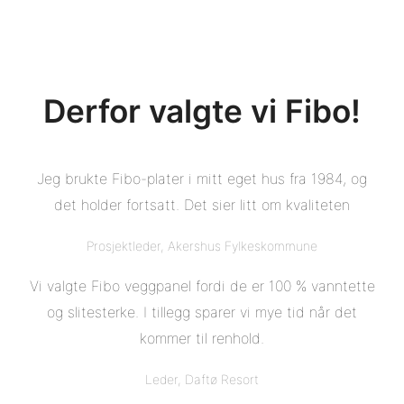
Derfor valgte vi Fibo!
Jeg brukte Fibo-plater i mitt eget hus fra 1984, og
det holder fortsatt. Det sier litt om kvaliteten
Prosjektleder, Akershus Fylkeskommune
Vi valgte Fibo veggpanel fordi de er 100 % vanntette
og slitesterke. I tillegg sparer vi mye tid når det
kommer til renhold.
Leder, Daftø Resort