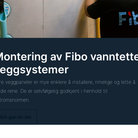
ontering av Fibo vanntett
veggsystemer
re veggpaneler er mye enklere å installere, rimelige og lette å
lde rene. De er selvfølgelig godkjent i henhold til
tromsnormen.
Slik gjør du det