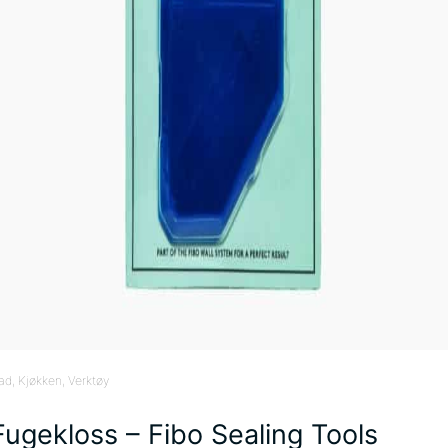
ad
, Kjøkken
, Verktøy
Fugekloss – Fibo Sealing Tools