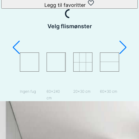
Legg til favoritter
Velg flismønster
Ingen fug
60×240
20×30 cm
60×30 cm
60×40
cm