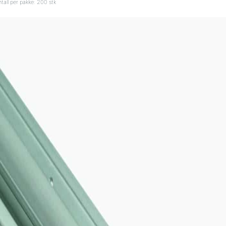
tall per pakke: 200 stk