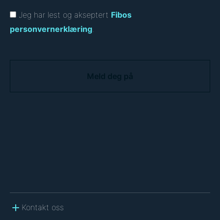
Jeg har lest og akseptert
Fibos
personvernerklæring
.
C
A
P
T
C
H
A
Kontakt oss