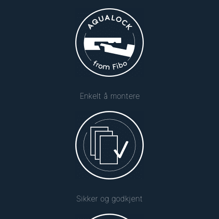
Enkelt å montere
Sikker og godkjent