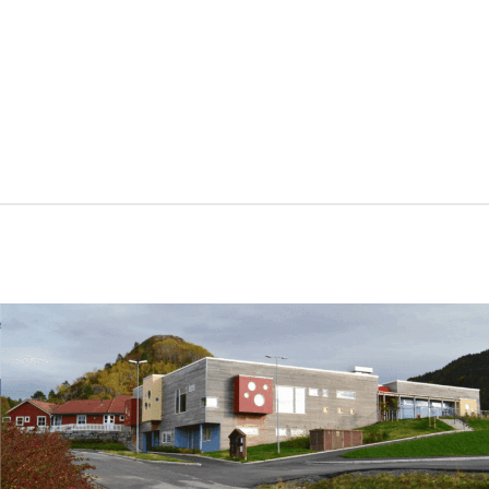
Del
på
Del
Facebook
på
Del
Twitter
på
Del
Pinterest
på
Linkedin