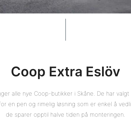
Coop Extra Eslöv
ger alle nye Coop-butikker i Skåne. De har valgt
, for en pen og rimelig løsning som er enkel å ved
de sparer opptil halve tiden på monteringen.