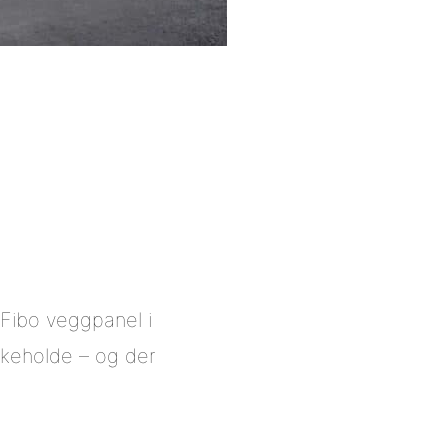
 Fibo veggpanel i
likeholde – og der