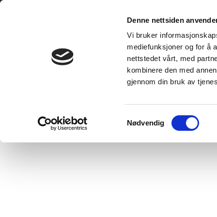
Skip
to
Denne nettsiden anvende
content
Vi bruker informasjonskapsl
mediefunksjoner og for å a
nettstedet vårt, med part
kombinere den med annen in
gjennom din bruk av tjene
Hjem
/
Coop Extra Eslöv
Samtykkevalg
Nødvendig