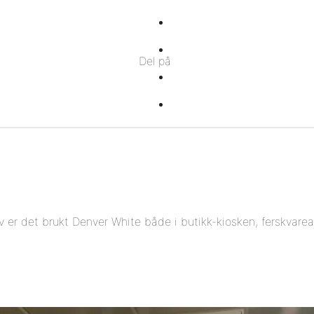
Del
på
Del
Del på
Facebook
på
Del
Twitter
på
Del
Pinterest
på
Linkedin
v er det brukt Denver White både i butikk-kiosken, ferskvare