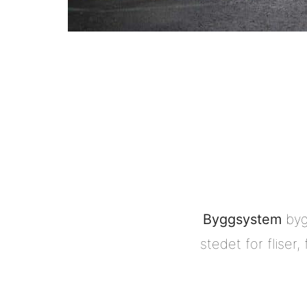
Byggsystem
byg
stedet for fliser