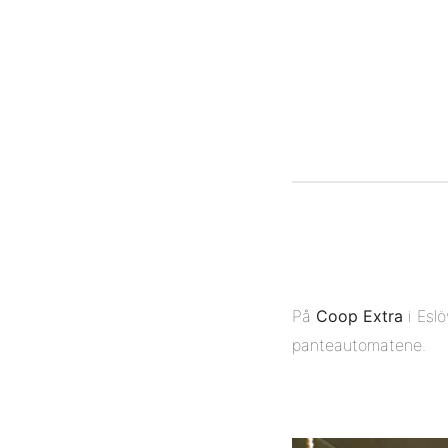
På
Coop Extra
i Eslö
panteautomatene.