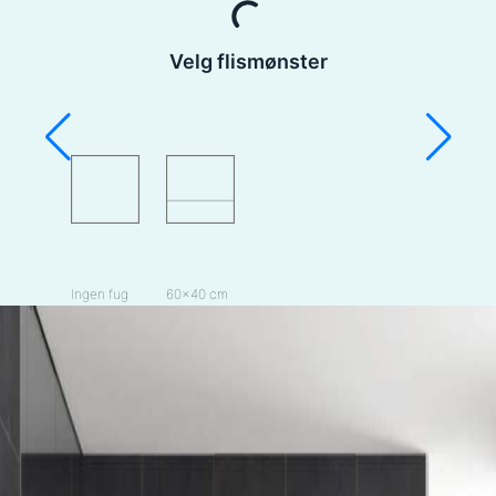
Velg flismønster
Ingen fug
60×40 cm