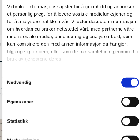
Vi bruker informasjonskapsler for å gi innhold og annonser
et personlig preg, for å levere sosiale mediefunksjoner og
for å analysere trafikken vår. Vi deler dessuten informasjon
om hvordan du bruker nettstedet vårt, med partnerne våre
innen sosiale medier, annonsering og analysearbeid, som
kan kombinere den med annen informasjon du har gjort
ad
, Hjørneprofil Innvendig
tilgjengelig for dem, eller som de har samlet inn gjennom din
bruk av tjenestene deres.
Hjørneprofil, innvendig to-delt
Samtykkevalg
arge: Aluminium
Nødvendig
ruttomål: 2400 mm
obbnummer: 53641446
rtikkelnummer: 163924
Egenskaper
Statistikk