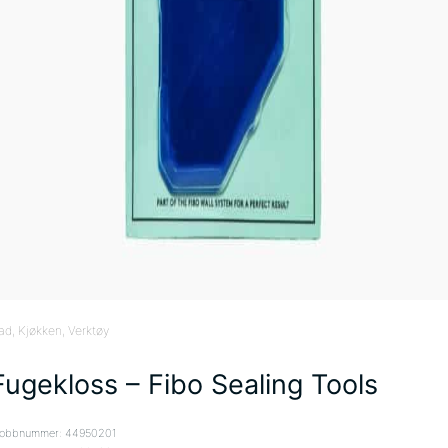
ad
, Kjøkken
, Verktøy
Fugekloss – Fibo Sealing Tools
obbnummer: 44950201