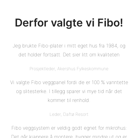
Derfor valgte vi Fibo!
Jeg brukte Fibo-plater i mitt eget hus fra 1984, og
det holder fortsatt. Det sier litt om kvaliteten
Prosjektleder, Akershus Fylkeskommune
Vi valgte Fibo veggpanel fordi de er 100 % vanntette
og slitesterke. I tillegg sparer vi mye tid når det
kommer til renhold.
Leder, Daftø Resort
Fibo veggsystem er veldig godt egnet for mikrohus:
Det går kjappere å montere, bygger mindre ut og er