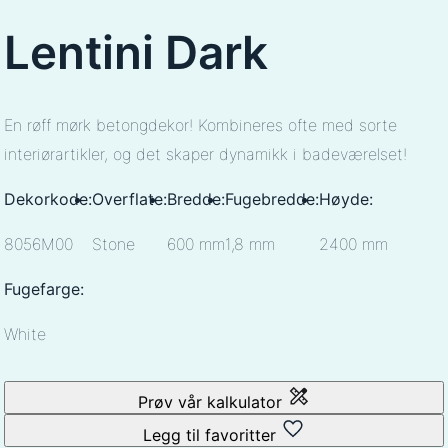
Lentini Dark
En røff mørk betongdekor! Kombineres ofte med sorte
interiørartikler, og det skaper dynamikk i badeværelset!
Dekorkode:
Overflate:
Bredde:
Fugebredde:
Høyde:
8056M00
Stone
600 mm
1,8 mm
2400 mm
Fugefarge:
White
Prøv vår kalkulator
Legg til favoritter