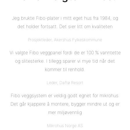
Jeg brukte Fibo-plater i mitt eget hus fra 1984, og
det holder fortsatt. Det sier litt om kvaliteten
Prosjektleder, Akershus Fylkeskommune
Vi valgte Fibo veggpanel fordi de er 100 % vanntette
og slitesterke. I tillegg sparer vi mye tid når det
kommer til renhold.
Leder, Daftø Resort
Fibo veggsystem er veldig godt egnet for mikrohus:
Det går kjappere å montere, bygger mindre ut og er
mer miljøvennlig
Mikrohus Norge AS