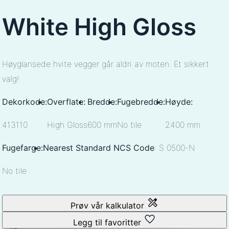
White High Gloss
Høyglansede hvite vegger går aldri av moten. Et sikkert
valg!
Dekorkode:
Overflate:
Bredde:
Fugebredde:
Høyde:
413110
High Gloss
600 mm
No tile
2400 mm
Fugefarge:
Nearest Standard NCS Code
: S 0500-N
No tile
Prøv vår kalkulator
Legg til favoritter