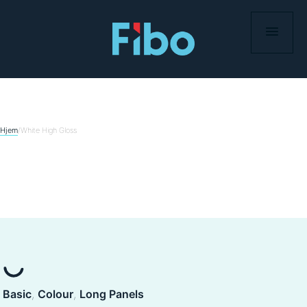
Skip
to
content
Hjem
/
White High Gloss
Basic
, 
Colour
, 
Long Panels