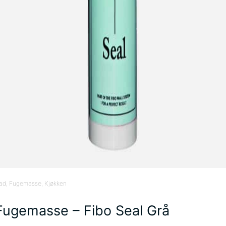
ad
, Fugemasse
, Kjøkken
Fugemasse – Fibo Seal Grå