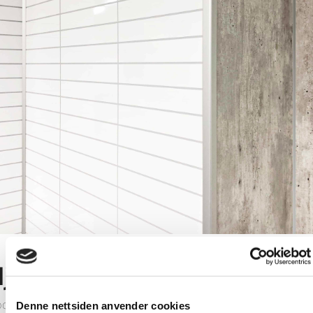
jørneprofiler
bo veggsystem består av veggpanel og alt du trenger av tilbe
Denne nettsiden anvender cookies