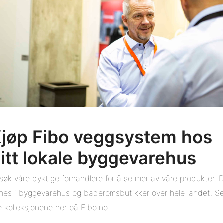
jøp Fibo veggsystem hos
itt lokale byggevarehus
søk våre dyktige forhandlere for å se mer av våre produkter. 
nnes i byggevarehus og baderomsbutikker over hele landet. S
le kolleksjonene her på Fibo.no.