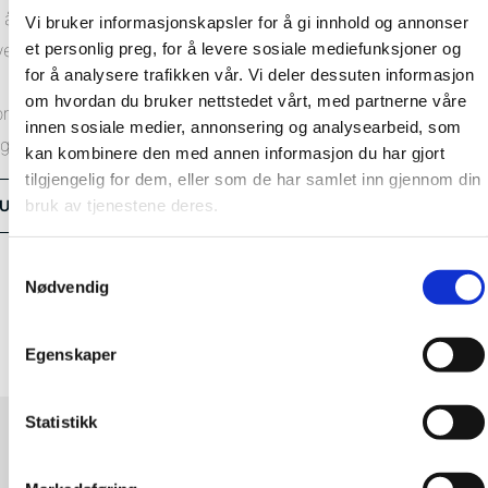
r å oppnå et sikkert resultat. Vi tilbyr flere innvendige og
Vi bruker informasjonskapsler for å gi innhold og annonser
et personlig preg, for å levere sosiale mediefunksjoner og
vendige hjørneprofiler i aluminium.
for å analysere trafikken vår. Vi deler dessuten informasjon
om hvordan du bruker nettstedet vårt, med partnerne våre
nteringsmetoden vil være avhengig av hvilken hjørneprofil du
innen sosiale medier, annonsering og analysearbeid, som
lger. Se våre monteringsfilmer og lær hvordan.
kan kombinere den med annen informasjon du har gjort
tilgjengelig for dem, eller som de har samlet inn gjennom din
bruk av tjenestene deres.
Utforsk alle hjørneprofiler
Samtykkevalg
Nødvendig
Noe av tilbehøret du vil trenge
Se alle tilbehørsprodukter
Egenskaper
Statistikk