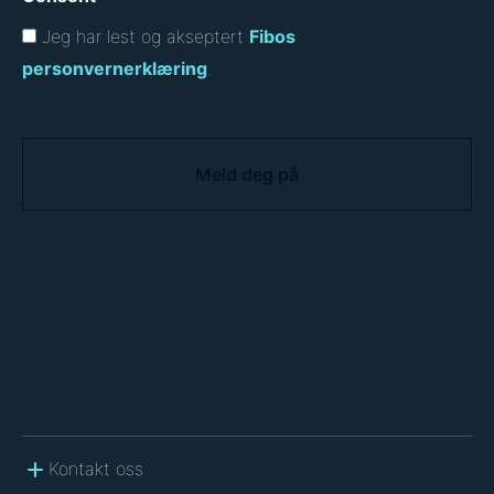
Jeg har lest og akseptert
Fibos
personvernerklæring
.
C
A
P
T
C
H
A
Kontakt oss