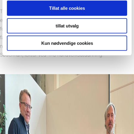
Tillat alle cookies
Tidsbesparende montering sikrer god fremdrift og
effektiviserer byggeprosjektet. Dette minimerer risikoen for
tillat utvalg
forsinkelser, spesielt ved store byggeprosjekter. Alle disse
faktorene gjør det naturlig å ha Fibo som en del av pensum
Kun nødvendige cookies
når vi utdanner morgendagens håndverkere», sier Charles
Søderman, lektor ved YAs håndverksutdanning.