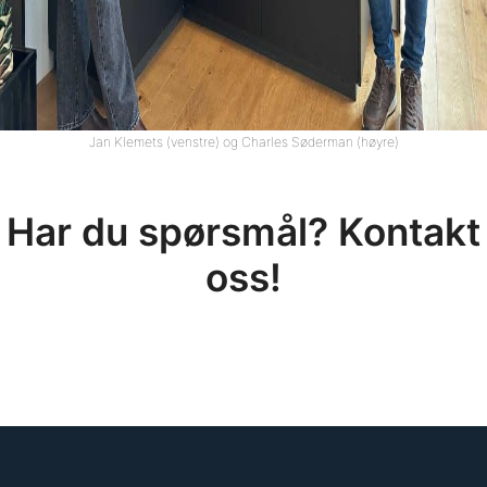
Jan Klemets (venstre) og Charles Søderman (høyre)
Har du spørsmål? Kontakt
oss!