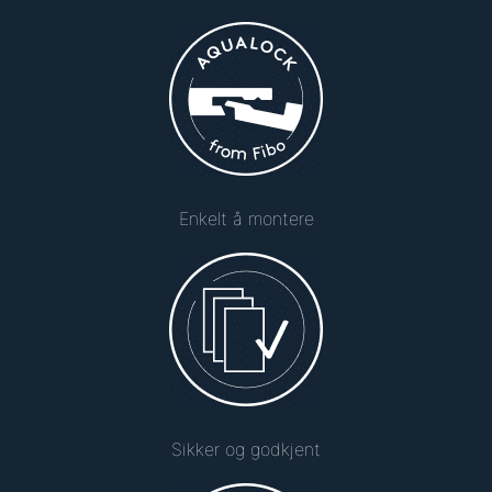
Enkelt å montere
Sikker og godkjent