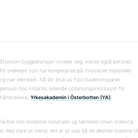
Del
Facebook
på
Del
Twitter
på
Del
Pinterest
på
Linkedin
Ettersom byggebransjen utvikler seg, vokser også behovet
for snekkere som har kompetanse på innovative materialer
og nye teknikker. Nå blir bruk av Fibo baderomspanel
pensum hos Finlands ledende utdanningsinstitusjon for
håndverkere,
Yrkesakademin i Österbotten (YA)
Skiftet mot moderne materialer og teknikker innen snekring
er ikke bare en trend; det er et svar på de økende kravene til