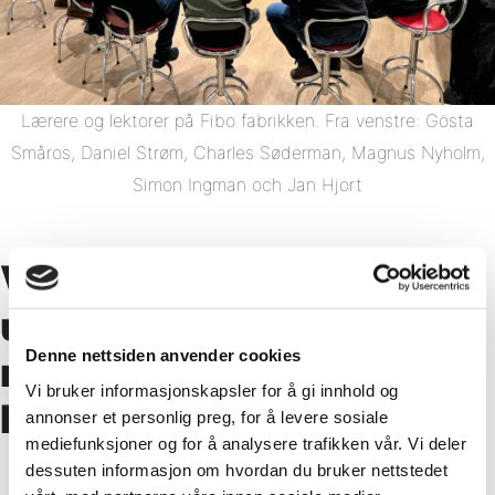
Lærere og lektorer på Fibo fabrikken. Fra venstre: Gösta
Småros, Daniel Strøm, Charles Søderman, Magnus Nyholm,
Simon Ingman och Jan Hjort
Viktig med relevant
utdanning av
Denne nettsiden anvender cookies
morgendagens
Vi bruker informasjonskapsler for å gi innhold og
håndverkere
annonser et personlig preg, for å levere sosiale
mediefunksjoner og for å analysere trafikken vår. Vi deler
dessuten informasjon om hvordan du bruker nettstedet