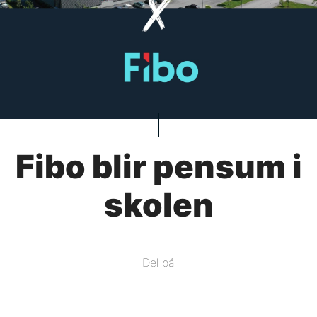
Fibo blir pensum i
skolen
Del på
Del
på