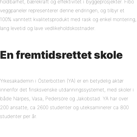
holdbarhet, bærekraft og effektivitet i byggeprosjekter. Fibo
veggpaneler representerer denne endringen, og tilbyr et
100% vanntett kvalitetsprodukt med rask og enkel montering,
lang levetid og lave vedlikeholdskostnader.
En fremtidsrettet skole
Yrkesakademin i Österbotten (YA) er en betydelig aktør
innenfor det finsksvenske utdanningssystemet, med skoler i
både Närpes, Vasa, Pedersöre og Jakobstad. YA har over
200 ansatte, ca 2600 studenter og uteksaminerer ca 800
studenter per år.