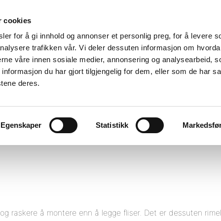
r cookies
er for å gi innhold og annonser et personlig preg, for å levere s
nalysere trafikken vår. Vi deler dessuten informasjon om hvorda
nerne våre innen sosiale medier, annonsering og analysearbeid, 
formasjon du har gjort tilgjengelig for dem, eller som de har sa
stene deres.
Egenskaper
Statistikk
Markedsfø
og raskere å montere enn å legge fliser. Det er dessuten rime