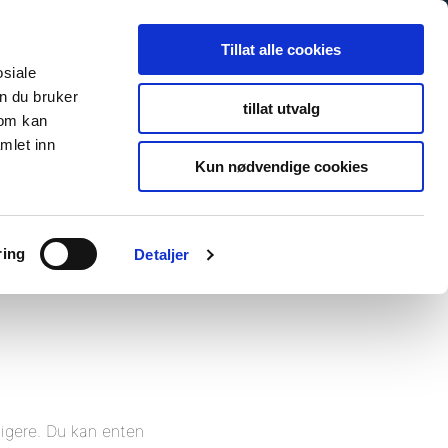
Tillat alle cookies
osiale
n du bruker
tillat utvalg
som kan
mlet inn
Kun nødvendige cookies
ring
Detaljer
ligere. Du kan enten