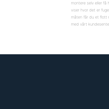
montere selv eller få
viser hvor det er fug
måten får du et flott
med vårt kundesenter