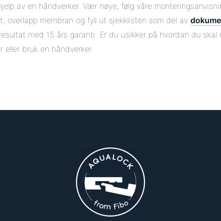
 hjelp av en håndverker. Vær nøye, følg våre monteringsanvisni
et, overlapp membran og fyll ut sjekklisten som del av
dokume
 resultat med 15 års garanti. Er du usikker på hvordan du skal
 eller bruk en håndverker.