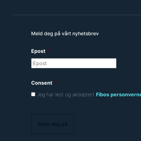
Meld deg på vårt nyhetsbrev
Epost
*
Consent
*
Jeg har lest og akseptert
Fibos personvern
C
A
P
T
C