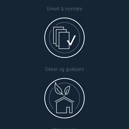
Enkelt å montere
Sikker og godkjent