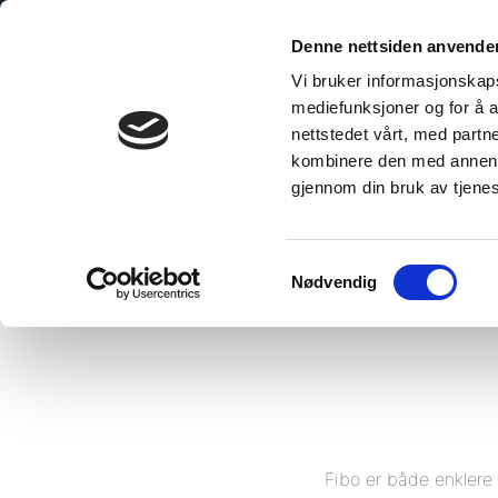
Skip
to
Denne nettsiden anvende
content
Vi bruker informasjonskapsl
mediefunksjoner og for å a
nettstedet vårt, med part
kombinere den med annen in
gjennom din bruk av tjene
Hjem
/
Kan jeg montere Fibo selv?
Samtykkevalg
Nødvendig
Fibo er både enklere 