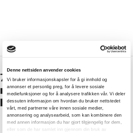
Denne nettsiden anvender cookies
7.
Avslutning mot hjørne
Vi bruker informasjonskapsler for å gi innhold og
med skjult innvendig
annonser et personlig preg, for å levere sosiale
mediefunksjoner og for å analysere trafikken vår. Vi deler
hjørneprofil med tape
dessuten informasjon om hvordan du bruker nettstedet
vårt, med partnerne våre innen sosiale medier,
annonsering og analysearbeid, som kan kombinere den
med annen informasjon du har gjort tilgjengelig for dem,
eller som de har samlet inn gjennom din bruk av