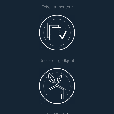
Enkelt å montere
Sikker og godkjent
Miljøvennlig