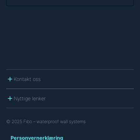
T
C
H
A
Kontakt oss
Nyttige lenker
© 2025 Fibo – waterproof wall systems
Personvernerklæring