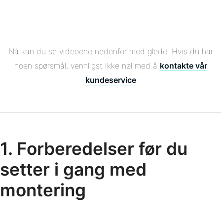
Nå kan du se videoene nedenfor med glede. Hvis du har
noen spørsmål, vennligst ikke nøl med å
kontakte vår
kundeservice
1. Forberedelser før du
setter i gang med
montering