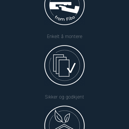
Enkelt å montere
Sikker og godkjent