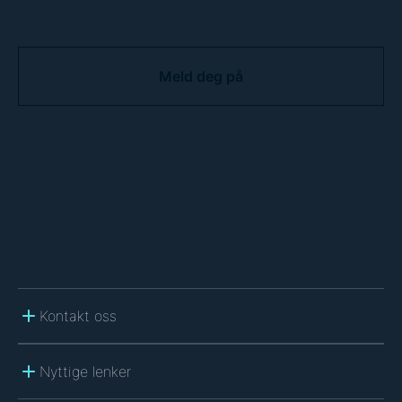
C
A
P
T
C
H
A
Kontakt oss
Nyttige lenker