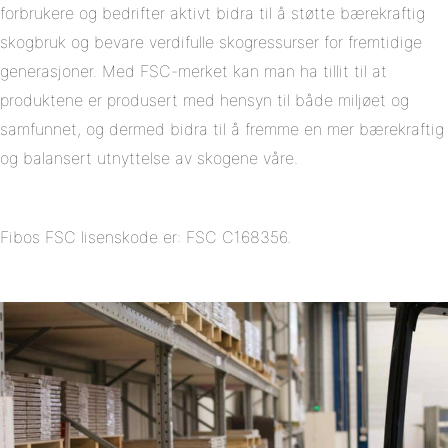
forbrukere og bedrifter aktivt bidra til å støtte bærekraftig
skogbruk og bevare verdifulle skogressurser for fremtidige
generasjoner. Med FSC-merket kan man ha tillit til at
produktene er produsert med hensyn til både miljøet og
samfunnet, og dermed bidra til å fremme en mer bærekraftig
og balansert utnyttelse av skogene våre.
Fibos FSC lisenskode er: FSC C168356.