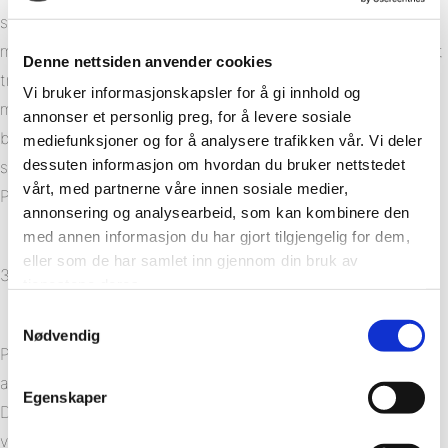
setter krav til bedriftenes ledelsessystem, aktsomhet,
materialregnskap og dokumentasjon. Sertifiseringen sikrer at
Denne nettsiden anvender cookies
trevirket kan spores fra skog til ferdig produkt, og PEFC-
Vi bruker informasjonskapsler for å gi innhold og
merket brukes kun på produkter som oppfyller strenge
annonser et personlig preg, for å levere sosiale
bærekraftskriterier. Hvis et ledd ikke er sertifisert, brytes
mediefunksjoner og for å analysere trafikken vår. Vi deler
dessuten informasjon om hvordan du bruker nettstedet
sporingskjeden, og produktet kan ikke markedsføres som
vårt, med partnerne våre innen sosiale medier,
PEFC-sertifisert.
annonsering og analysearbeid, som kan kombinere den
med annen informasjon du har gjort tilgjengelig for dem,
eller som de har samlet inn gjennom din bruk av
3. Uavhengig tredjeparts sertifisering.
tjenestene deres.
Samtykkevalg
Nødvendig
PEFC utarbeider standardene, men sertifisering og kontroll
av aktørene utføres av uavhengige sertifiseringsorganer.
Egenskaper
Dette sikrer objektivitet og upartiskhet. Disse organene må
være akkreditert av nasjonale akkrediteringsorganer og