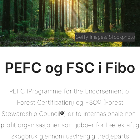
Getty Images/iStockphoto
PEFC og FSC i Fibo
PEFC (Programme for the Endorsement of
Forest Certification) og FSC® (Forest
Stewardship Council
®
) er to internasjonale non-
profit organisasjoner som jobber for bærekraftig
skogbruk gjennom uavhengig tredjeparts