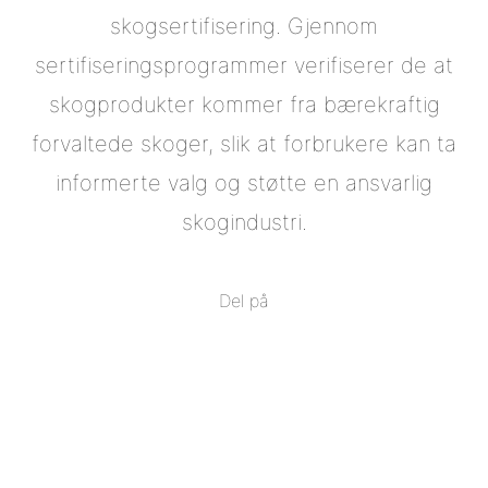
skogsertifisering. Gjennom
sertifiseringsprogrammer verifiserer de at
skogprodukter kommer fra bærekraftig
forvaltede skoger, slik at forbrukere kan ta
informerte valg og støtte en ansvarlig
skogindustri.
Del på
Del
på
Del
Facebook
på
Del
Twitter
på