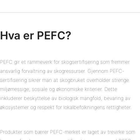
Del
Pinterest
på
Linkedin
Hva er PEFC?
PEFC gir et rammeverk for skogsertifisering som fremmer
ansvarlig forvaltning av skogressurser. Gjennom PEFC-
sertifisering sikrer man at skogbruket overholder strenge
miljømessige, sosiale og økonomiske kriterier. Dette
inkluderer beskyttelse av biologisk mangfold, bevaring av
økosystemer og respekt for lokalbefolkningens rettigheter.
Produkter som bærer PEFC-merket er laget av trevirke som