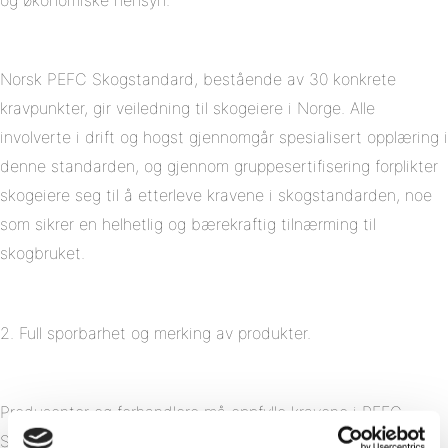
og økonomiske hensyn.
Norsk PEFC Skogstandard, bestående av 30 konkrete
kravpunkter, gir veiledning til skogeiere i Norge. Alle
involverte i drift og hogst gjennomgår spesialisert opplæring i
denne standarden, og gjennom gruppesertifisering forplikter
skogeiere seg til å etterleve kravene i skogstandarden, noe
som sikrer en helhetlig og bærekraftig tilnærming til
skogbruket.
2. Full sporbarhet og merking av produkter.
Produsenter og forhandlere må oppfylle kravene i PEFC
Sporingsstandard for å være sertifisert. Denne standarden