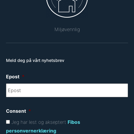
Miljøvennlig
Meld deg på vårt nyhetsbrev
Epost
*
Consent
*
Jeg har lest og akseptert
Fibos
personvernerklæring
.